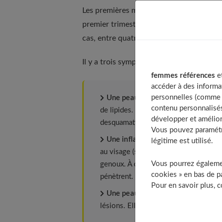
Les premières manifestations de l'eczém
premier trimestre de vie. Elles touchent
cas, entre quatre et six ans.
Il y a trois symptômes :
femmes références
et
accéder à des informa
personnelles (comme v
Une peau anormalement sèche
: c
contenu personnalisés
de lipides. Résultat ? une peau rugu
développer et amélior
desquamations.
Vous pouvez paramétre
Une inflammation plus ou moins c
légitime est utilisé.
au visage (sur les joues et le menton),
Vous pourrez égalemen
genoux. À cet âge, les lésions sont rou
cookies » en bas de pa
pénètrent.
Pour en savoir plus, 
Une peau colonisée par le staphy
lésions. Elle est susceptible d'entraîne