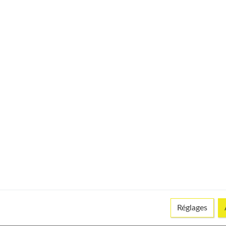
t moins de dix minutes, et à une température de 33°c maximum. © istock
Réglages