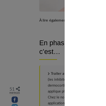
L'appl
À lire également :
Prendre soin de la pe
En phase de poussée 
c'est…
Traiter avec des dermocorticoïdes
(les inhibiteurs de la calcineurine ne
dermocorticoïdes se présentent sous 
51
applique plutôt une crème sur les lés
PARTAGES
Chez le nourrisson, seuls les dermocor
Partager sur facebook
application par jour, de préférence le 