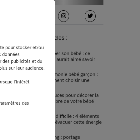
Derniers articles :
te pour stocker et/ou
Équiper son bébé : ce
os données
qu’on aurait aimé savoir
 des publicités et du
avant
lus sur leur audience,
Cérémonie bébé garçon :
comment choisir une
sque l’intérêt
tenue confortable et chic
4 astuces pour décorer la
chambre de votre bébé
Paramètres des
Bébé difficile : 4 éléments
pour évacuer cette énergie
Le sling : portage