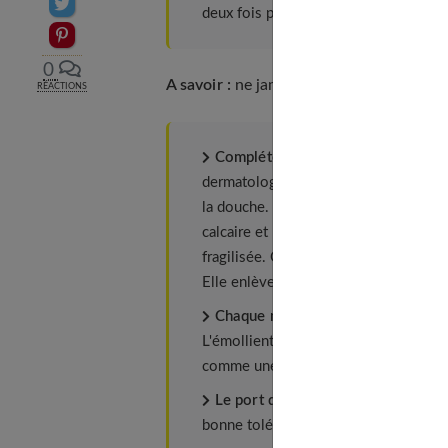
Partager sur Twitter
deux fois par jour en cas de poussée 
Epingler sur Pinterest
0
A savoir :
ne jamais les appliquer sur le v
RÉACTIONS
Compléter avec des soins d'hygiè
dermatologique sans savon : soit dans
la douche. On peut aussi utiliser une h
calcaire et ne se rince pas. Le sécha
fragilisée. Cette toilette quotidienne 
Elle enlève les allergènes présents su
Chaque matin, l'application d'une 
L'émollient nourrit la peau extérieurem
comme une autorelipidation. Il dimin
Le port de vêtements en coton
, e
bonne tolérance. A éviter : la laine, irr