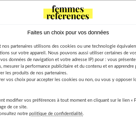
a constitutionnel (dermatite atopique) démarrent après le
 environ 20 % des nourrissons et disparaissent, dans 80 % des
Faites un choix pour vos données
 nos partenaires utilisons des cookies ou une technologie équivalen
tions sur votre appareil. Nous pouvons aussi utiliser certaines de v
os données de navigation et votre adresse IP) pour : vous présenter
ela vient d'une anomalie de la barrière cutanée qui ne produit pas
, mesurer la performance publicitaire et du contenu et en apprendre p
euse avec des petites plaques rouges entraînant démangeaisons et
er les produits de nos partenaires.
r vos choix pour accepter les cookies ou non, ou vous y opposer lor
onstante chez le nourrisson
, les lésions sont surtout localisées
 au niveau du pli du coude, sur le torse et, parfois, au pli des
t modifier vos préférences à tout moment en cliquant sur le lien « 
ges et prurigineuses : la peau est à vif. Les allergènes y
ge de ce site.
consultez notre
politique de confidentialité
.
locoque doré
: la bactérie est présente à 90 % au niveau des
r une infection à traiter.