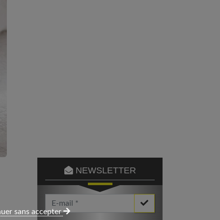
NEWSLETTER
Votre Email *
uer sans accepter