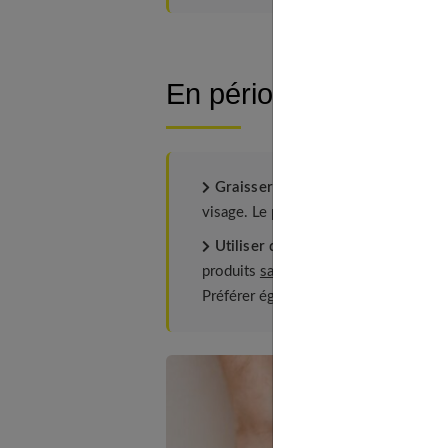
En période de rémission
Graisser la peau :
l'émollient est ap
visage. Le problème de sécheresse cu
Utiliser des produits de toilette ne
produits
sans parfum
. Le tout-petit a
Préférer également ceux qui sont sans