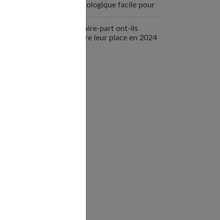
physiologique facile pour
votre bébé
Les faire-part ont-ils
encore leur place en 2024
?