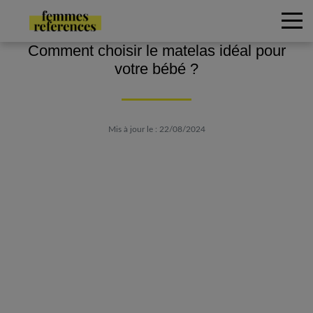
Comment choisir le matelas idéal pour
votre bébé ?
Mis à jour le : 22/08/2024