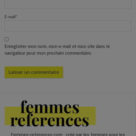
E-mail
*
Enregistrer mon nom, mon e-mail et mon site dans le
navigateur pour mon prochain commentaire.
Femmes-references.com : créé par les femmes pour les