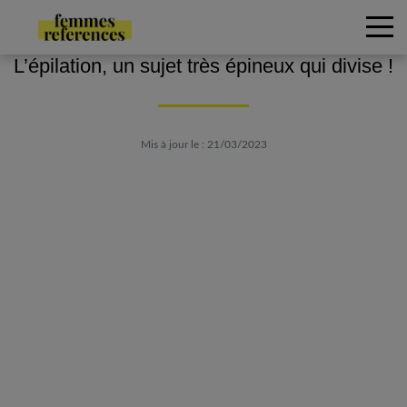
L’épilation, un sujet très épineux qui divise !
Mis à jour le : 21/03/2023