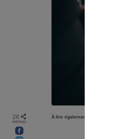
28
À lire également
:
Le balayage caramel p
PARTAGES
Partager sur facebook