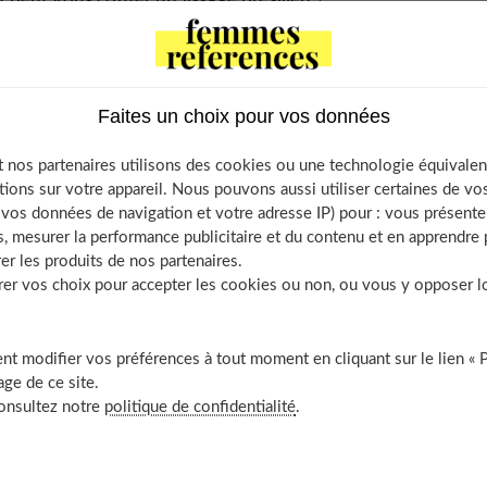
Faites un choix pour vos données
e of Contents
u’est-ce que le lissage brésilien ?
 nos partenaires utilisons des cookies ou une technologie équivalen
tions sur votre appareil. Nous pouvons aussi utiliser certaines de v
Si vous le faites vous-même
os données de navigation et votre adresse IP) pour : vous présenter
En salon de coiffure
, mesurer la performance publicitaire et du contenu et en apprendre p
Quid des coiffeuses à domicile ?
er les produits de nos partenaires.
r vos choix pour accepter les cookies ou non, ou vous y opposer lor
À découvrir aussi
t modifier vos préférences à tout moment en cliquant sur le lien « 
ge de ce site.
ge brésilien ?
consultez notre
politique de confidentialité
.