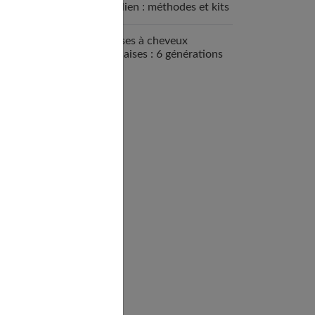
brésilien : méthodes et kits
disponibles
Brosses à cheveux
françaises : 6 générations
de savoir-faire