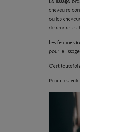
Le
lissage brésilien
est une technique d
cheveu se compose en majorité de kérat
ou les cheveux rebelles pour les rendre
de rendre le cheveu plus brillant et lui
Les femmes (ou les hommes, ne l'oubli
pour le lissage brésilien, même si leur c
C'est toutefois une technique qui a un 
Pour en savoir plus, lisez aussi
combien 