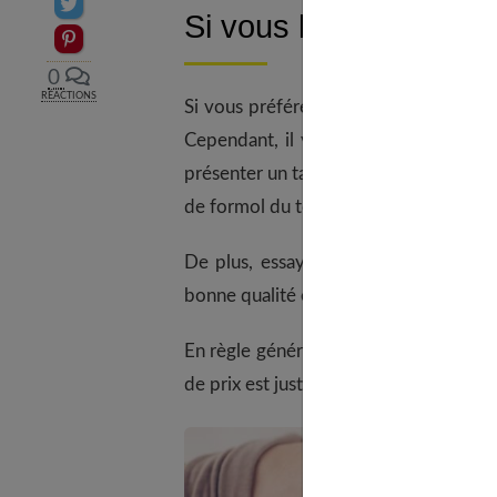
Partager sur Twitter
Si vous le faites vou
Epingler sur Pinterest
0
RÉACTIONS
Si vous préférez faire le lissage brés
Cependant, il vous faut être prudent s
présenter un taux de formol inférieur 
de formol du tout, ni de formaldéhyde, 
De plus, essayez d'éviter les kits rec
bonne qualité et ne donneraient pas le
En règle générale, comptez entre 15 et
de prix est justifiée par la composition 