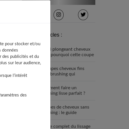
Derniers articles :
te pour stocker et/ou
Carré plongeant cheveux
os données
fins : pourquoi cette coupe
 des publicités et du
est faite pour vous
lus sur leur audience,
7 coupes cheveux fins
sans brushing qui
sque l’intérêt
changent tout (enfin !)
Comment faire un
brushing lisse parfait ?
Paramètres des
Guide étape par étape
Coupes de cheveux sans
brushing : le guide
complet 2025
Guide complet du lissage