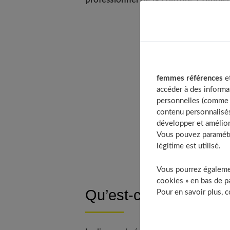
Tabl
Q
femmes références
et
accéder à des informa
personnelles (comme v
contenu personnalisés
développer et amélior
Vous pouvez paramétre
légitime est utilisé.
Vous pourrez égalemen
cookies » en bas de pa
Qu’est-ce que le lissa
Pour en savoir plus, 