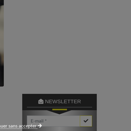
NEWSLETTER
Votre Email *
uer sans accepter