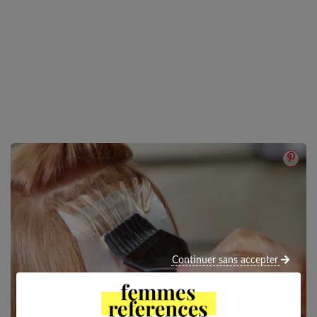
Continuer sans accepter