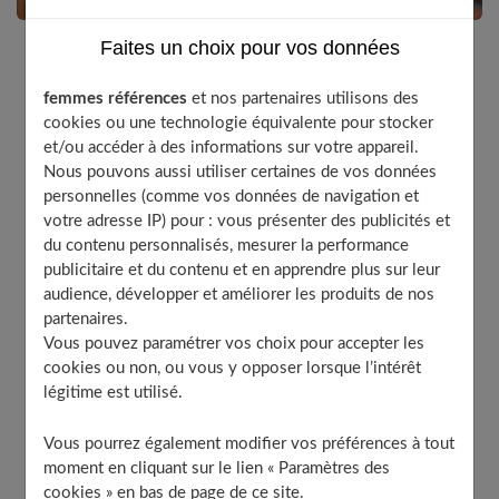
Faites un choix pour vos données
Accessoire, la coloration ? Non ! La preuve : elle sait
femmes références
et nos partenaires utilisons des
parfaitement mettre votre personnalité en valeur !
cookies ou une technologie équivalente pour stocker
D’où l’importance de bien la choisir. Comment ? En
et/ou accéder à des informations sur votre appareil.
l’harmonisant avec la teinte de votre peau.
Nous pouvons aussi utiliser certaines de vos données
personnelles (comme vos données de navigation et
votre adresse IP) pour : vous présenter des publicités et
Les nouvelles colorations maison reflets (appelées aussi
du contenu personnalisés, mesurer la performance
ton sur ton) ne s'improvisent pas : deux jours avant de
publicitaire et du contenu et en apprendre plus sur leur
audience, développer et améliorer les produits de nos
passer à l'action, commencez par faire
un test de
partenaires.
sensibilité
pour vous assurer que votre peau et vos
Vous pouvez paramétrer vos choix pour accepter les
cheveux tolèrent bien la coloration. Enfin, le jour J, lisez
cookies ou non, ou vous y opposer lorsque l’intérêt
légitime est utilisé.
attentivement la notice et respectez bien le temps de
pose.
Vous pourrez également modifier vos préférences à tout
moment en cliquant sur le lien « Paramètres des
cookies » en bas de page de ce site.