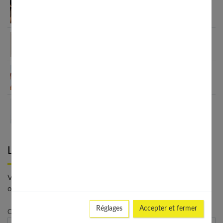
Comment faire un brushing lisse parfait ? Guide
étape par étape
Coupes de cheveux sans brushing : le guide
complet 2025
Guide complet du lissage brésilien : méthodes et
kits disponibles
Brosses à cheveux françaises : 6 générations de
savoir-faire
Laisser un commentaire
Votre adresse e-mail ne sera pas publiée. - * Champs
obligatoires
Réglages
Accepter et fermer
Commentaire