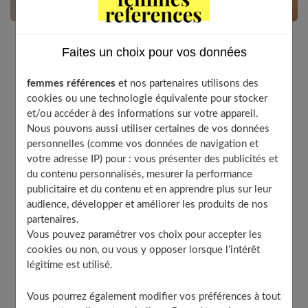
Faites un choix pour vos données
Très dorés, aux reflets légèrement platinés, nuances
argentées ou miellées : tous les blonds de l’été.
femmes références
et nos partenaires utilisons des
cookies ou une technologie équivalente pour stocker
et/ou accéder à des informations sur votre appareil.
Nous pouvons aussi utiliser certaines de vos données
Table of Contents
personnelles (comme vos données de navigation et
votre adresse IP) pour : vous présenter des publicités et
Le balayage : un vrai travail de pro
du contenu personnalisés, mesurer la performance
L’entretien au quotidien des cheveux blonds
publicitaire et du contenu et en apprendre plus sur leur
À découvrir aussi
audience, développer et améliorer les produits de nos
partenaires.
Vous pouvez paramétrer vos choix pour accepter les
cookies ou non, ou vous y opposer lorsque l’intérêt
Le balayage : un vrai travail de pro
légitime est utilisé.
Vous pourrez également modifier vos préférences à tout
Cet été, le blond se décline sur tous les tons. Résultat