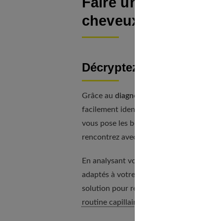
Faire un diagnostic 
cheveux et vos bes
Décryptez votre profil c
Grâce au
diagnostic capillaire personna
facilement identifier votre type de cheve
vous pose les bonnes questions sur vos h
rencontrez avec vos cheveux au quotidi
En analysant vos réponses, notre
algori
adaptés à votre profil. Que vous ayez les
solution pour révéler la beauté de votre 
routine capillaire
qui vous correspond.