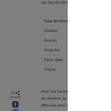
Les Secrets de Loly proposent des routin
Type de cheveux
Rou
Ondulés
Sha
Bouclés
Sham
Frisés fins
Sham
Frisés épais
Sha
Crépus
Sha
Avec Les Secrets de Loly, trouvez votre
0
de cheveux. Le diagnostic capillaire pers
PARTAGES
Partager sur facebook
efficaces pour révéler la beauté de votre