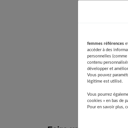
Table of Contents
Faire un diagnosti
Décryptez votre
femmes références
et
Suivre un programm
accéder à des informa
Vos shampoing
personnelles (comme v
contenu personnalisés
Des best-selle
développer et amélior
Profiter des bienfai
Vous pouvez paramétre
Des cheveux pl
légitime est utilisé.
Une chevelure 
Vous pourrez égalemen
À découvrir au
cookies » en bas de pa
Pour en savoir plus, 