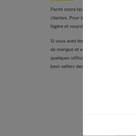
Parmi notre large gamme de produits, cer
clientes. Pour les cheveux bouclés ou fri
légère et nourrissante discipline les bouc
Si vous avez les cheveux secs ou abîmés,
de mangue et en huile d'argan, il nourri
quelques utilisations, vos cheveux retrou
best-sellers des Secrets de Loly, appro