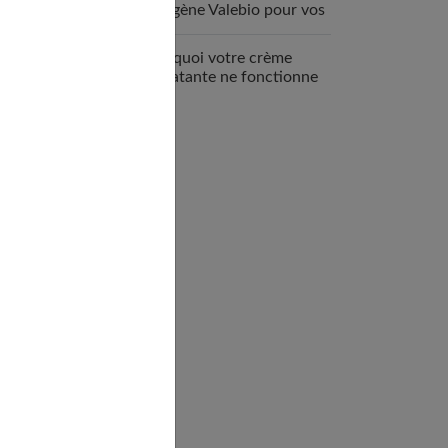
collagène Valebio pour vos
articulations ?
Pourquoi votre crème
hydratante ne fonctionne
pas ?