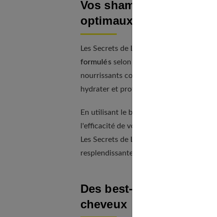
Vos shampoings et soin
optimaux
Les Secrets de Loly vous propose une 
formulés
selon votre nature de cheveux e
nourrissants comme le beurre de karité o
hydrater et protéger votre chevelure.
En utilisant le bon shampoing et les soin
l'efficacité de votre routine. Vos cheveu
Les Secrets de Loly, dites adieu aux chev
resplendissante de santé.
Des best-sellers incont
cheveux