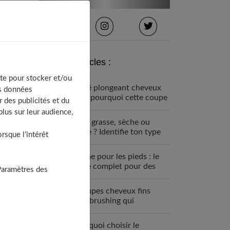
Derniers articles :
te pour stocker et/ou
Carré plongeant cheveux
os données
fins : pourquoi cette coupe
 des publicités et du
est faite pour vous
lus sur leur audience,
Peau grasse, sèche ou
mixte ? Identifie ton type
sque l’intérêt
de peau visage
Crème pour les pieds : le
guide complet pour des
Paramètres des
talons parfaits
7 coupes cheveux fins
sans brushing qui
changent tout (enfin !)
Pourquoi choisir le