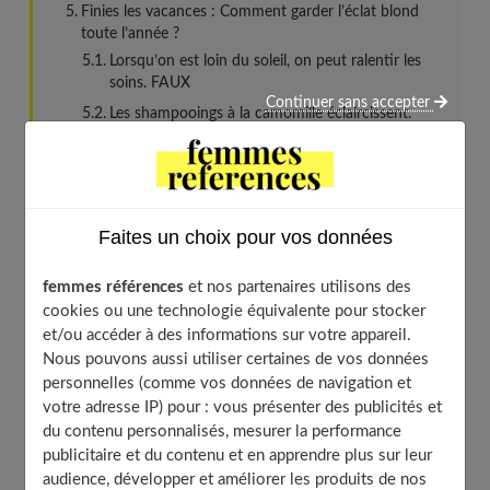
Finies les vacances : Comment garder l’éclat blond
toute l’année ?
Lorsqu’on est loin du soleil, on peut ralentir les
soins. FAUX
Continuer sans accepter
Les shampooings à la camomille éclaircissent.
FAUX
Les sprays éclaircissants font virer au roux. VRAI
et FAUX
Les produits repigmentants subliment la couleur.
Faites un choix pour vos données
VRAI
La coloration maison permet de créer l’effet
femmes références
et nos partenaires utilisons des
soleil : VRAI
cookies ou une technologie équivalente pour stocker
Chez le coiffeur pour avoir un beau blond toute
et/ou accéder à des informations sur votre appareil.
l’année
Nous pouvons aussi utiliser certaines de vos données
Que peut le coiffeur à votre retour de vacances ?
personnelles (comme vos données de navigation et
votre adresse IP) pour : vous présenter des publicités et
Est-ce que les colorations utilisées pour le blond
du contenu personnalisés, mesurer la performance
soleil sont spécifiques ?
publicitaire et du contenu et en apprendre plus sur leur
Quand le blond vire au jaune, que faire ?
audience, développer et améliorer les produits de nos