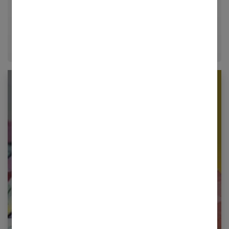
décrypter le quotidien pour offrir aux femmes des
conseils fiables, inspirants et ancrés dans leur
époque.
Newsletter femmes références
Restez informé en vous inscrivant à notre
newsletter
E-mail