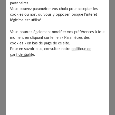
Comment prolonger l’effet soleil sans changer la
partenaires.
couleur de base du cheveu ?
Vous pouvez paramétrer vos choix pour accepter les
Peut-on aussi utiliser une coloration ton sur ton
cookies ou non, ou vous y opposer lorsque l’intérêt
pour l’effet soleil ?
légitime est utilisé.
La coloration artificielle abîme-t-elle plus que le
soleil naturel ?
Vous pourrez également modifier vos préférences à tout
moment en cliquant sur le lien « Paramètres des
Quel est le bon rythme d’entretien ?
cookies » en bas de page de ce site.
Un blond d’été en hiver, c’est possible ?
Pour en savoir plus, consultez notre
politique de
Est-ce que je peux faire une couleur juste avant
confidentialité
.
de partir au soleil ?
À découvrir aussi
Comment faire blondir les cheveux au
soleil ?
Le soleil a la capacité d'éclaircir les cheveux :
les