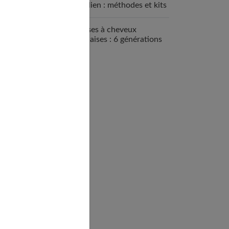
brésilien : méthodes et kits
disponibles
Brosses à cheveux
françaises : 6 générations
de savoir-faire