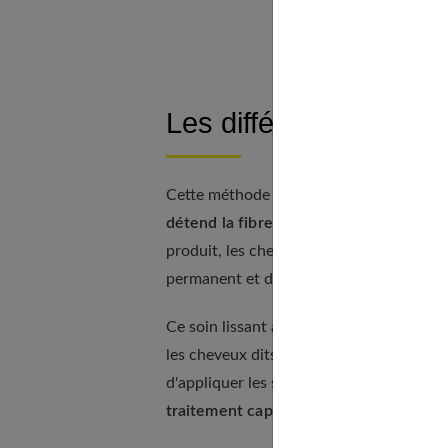
À déco
Les différentes étapes
Cette méthode est considérée comme la sta
détend la fibre capillaire
en la renforçan
produit, les cheveux sont disciplinés, soup
permanent et dure entre 3 et 5 mois.
Ce soin lissant à la kératine convient au
les cheveux dits « vaporeux » ou « mousseux
d'appliquer les soins de
lissage brésilien
s
traitement capillaire à la maison
.