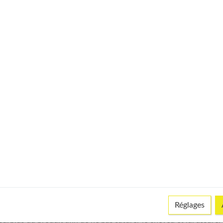
© istock
silien
manière uniforme
le soin lissant
, en commençant par la nuque, à
Réglages
r mèche en remontant progressivement pour finir à l'avant de
le surplus du produit afin de ne pas saturer le cheveu et lui assurer