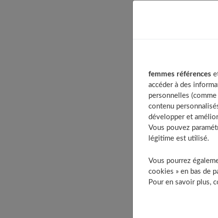
Table of Co
Les différe
Le maté
Le sha
femmes références
et
Le séc
accéder à des informa
L’appli
personnelles (comme v
contenu personnalisés
Le brus
développer et amélior
Zoom sur l
Vous pouvez paramétre
Le lissage 
légitime est utilisé.
Obtenez de
Vous pourrez égalemen
Le lissage f
cookies » en bas de pa
Un nouveau
Pour en savoir plus, 
Qu’est-ce q
Le lissage 