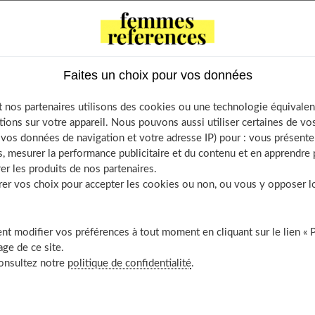
ntents
ntes étapes du lissage brésilien
riel pour réaliser un lissage brésilien
Faites un choix pour vos données
mpoing clarifiant
 nos partenaires utilisons des cookies ou une technologie équivalen
hage
tions sur votre appareil. Nous pouvons aussi utiliser certaines de v
cation du lissage brésilien
os données de navigation et votre adresse IP) pour : vous présenter
, mesurer la performance publicitaire et du contenu et en apprendre p
hing et le lissage
er les produits de nos partenaires.
a méthode japonaise
r vos choix pour accepter les cookies ou non, ou vous y opposer lor
au tanin, qu’est-ce que c’est ?
s cheveux lissés avec la méthode indienne
t modifier vos préférences à tout moment en cliquant sur le lien « 
rançais
ge de ce site.
 soin dans le domaine : la méthode Luxter
consultez notre
politique de confidentialité
.
u’un défrisage ?
à domicile avec un fer