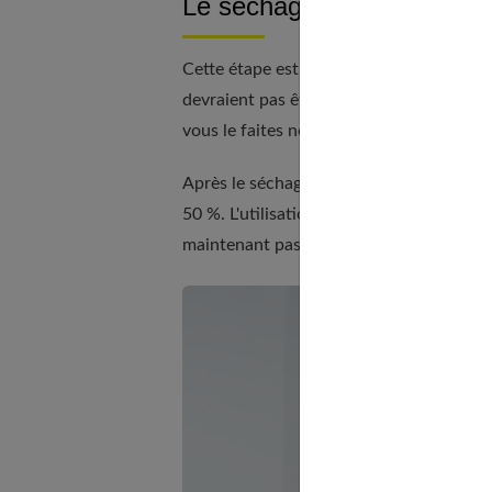
Le séchage
Cette étape est un peu plus compliquée, 
devraient pas être trop humides ou trop
vous le faites normalement. Lorsque vous
Après le séchage, vous devez attendre u
50 %. L'utilisation d'
un sèche-cheveux
e
maintenant passer à l'application du soin