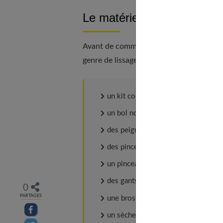
Le matériel pour réaliser un
Avant de commencer l'opération, il est pr
genre de lissage. Ainsi, vous devez vous 
un kit complet de lissage brésilien,
un bol non métallique,
des peignes,
des pinces sépare-mèches non méta
un pinceau,
des gants de protection,
0
PARTAGES
une brosse à brushing,
Partager sur facebook
un sèche-cheveux,