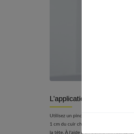
L’application du lissage bré
Utilisez un pinceau pour appliquer de 
1 cm du cuir chevelu. Procédez mèche pa
la tête. À l'aide d'un peigne fin, retirez 