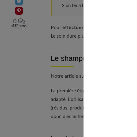
Partager sur Twitter
un fer à lisser.
Epingler sur Pinterest
0
Pour
effectuer un lissage brésilien à l
RÉACTIONS
Le soin dure plusieurs heures.
Le shampoing clarifiant
Notre article sur
Les différentes techni
La première étape de ce type de traitem
adapté. L'utilisation d'un shampoing clar
(résidus, produits coiffants…)
avant le li
donc d'en acheter ainsi que tous les acce