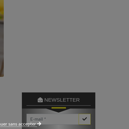
NEWSLETTER
Votre Email *
uer sans accepter