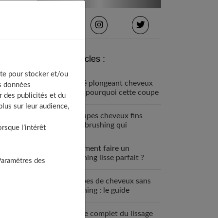
Derniers articles :
te pour stocker et/ou
Carré plongeant cheveux
os données
fins : pourquoi cette coupe
 des publicités et du
est faite pour vous
lus sur leur audience,
7 coupes cheveux fins
sans brushing qui
sque l’intérêt
changent tout (enfin !)
Comment faire un
brushing lisse parfait ?
Paramètres des
Guide étape par étape
Coupes de cheveux sans
brushing : le guide
complet 2025
Guide complet du lissage