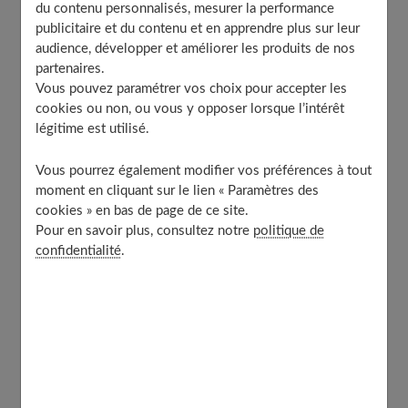
Matin, midi, soir : quelques idées de repas
du contenu personnalisés, mesurer la performance
publicitaire et du contenu et en apprendre plus sur leur
Les avantages de cette diète
audience, développer et améliorer les produits de nos
Les inconvénients du régime flocon d’avoine
partenaires.
Vous pouvez paramétrer vos choix pour accepter les
cookies ou non, ou vous y opposer lorsque l’intérêt
Qu’est-ce que le régime d’avoine ?
légitime est utilisé.
Vous pourrez également modifier vos préférences à tout
Le régime d’avoine consiste à remplacer un, deux ou
moment en cliquant sur le lien « Paramètres des
cookies » en bas de page de ce site.
trois repas par jour par des
flocons d’avoine
. Cette
Pour en savoir plus, consultez notre
politique de
routine alimentaire pour maigrir se déroule en trois
confidentialité
.
phases et sur une
durée de 7 jours
:
Phase 1
: durant les deux premiers jours, il est
recommandé de ne consommer que des flocons
d’avoine à vos trois repas quotidiens afin d’habituer
votre organisme.