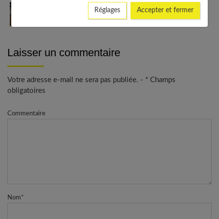
Les régimes hyperprotéinés et la performance
Réglages
Accepter et fermer
physique
Laisser un commentaire
Votre adresse e-mail ne sera pas publiée. - * Champs
obligatoires
Commentaire
Nom
*