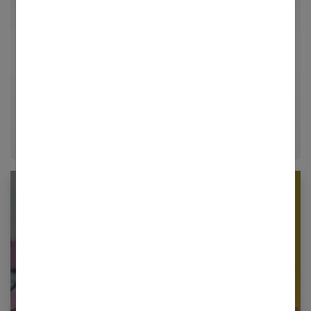
Rédactrice en chef et chercheuse de tendances pour
Femmes Références, j'explore avec passion les
univers de la mode, du bien-être et de la psychologie
relationnelle. Forte de plusieurs années d'expérience
dans le journalisme lifestyle, je m'efforce de
décrypter le quotidien pour offrir aux femmes des
conseils fiables, inspirants et ancrés dans leur
époque.
Newsletter femmes références
Restez informé en vous inscrivant à notre
newsletter
E-mail