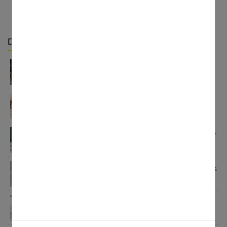
Derniers articles :
Détox sucre 30 jours : mon bilan honnête après
avoir tout arrêté
Le régime Natman : tableau et conseils pour une
diète efficace
Cure détox 2 semaines : programme complet pour
s’alléger
Régime à 40 ans : programme pour perdre les kilos
en trop
Quel régime adopter après sa grossesse ?
Programme complet