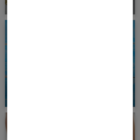
bien maigrir !
Le régime 5-2 : Moins cinq kilos en 2
semaines !