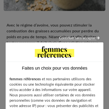
​​Avec le régime d’avoine, vous pouvez stimuler la
combustion des graisses accumulées pour perdre du
poids en peu de temps. Néanmoins, et afin d’éviter
Continuer sans accepter
toutes carences, il doit s’agir d’une solution minceur
qui ne doit pas trop s’étaler dans le temps. Voici tout
ce qu’il faut savoir sur le régime d’avoine pour maigrir.
Faites un choix pour vos données
Table of Contents
femmes références
et nos partenaires utilisons des
Qu’est-ce que le régime d’avoine ?
cookies ou une technologie équivalente pour stocker
et/ou accéder à des informations sur votre appareil.
Les vertus minceurs des flocons d’avoine
Nous pouvons aussi utiliser certaines de vos données
Comment consommer les flocons d’avoine pour
personnelles (comme vos données de navigation et
perdre du poids ?
votre adresse IP) pour : vous présenter des publicités et