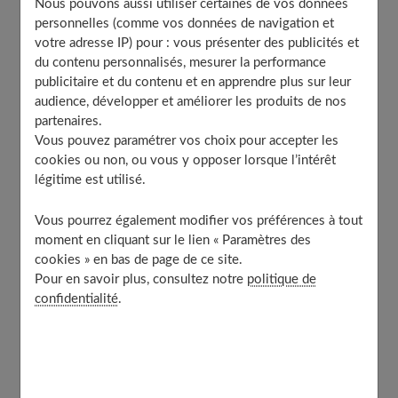
Nous pouvons aussi utiliser certaines de vos données
Une perte de poids rapide avec le régime Thonon
personnelles (comme vos données de navigation et
Inconvénients, risques et effets indésirables
votre adresse IP) pour : vous présenter des publicités et
L’avis des nutritionnistes
du contenu personnalisés, mesurer la performance
publicitaire et du contenu et en apprendre plus sur leur
audience, développer et améliorer les produits de nos
partenaires.
Le régime Thonon, qu’est-ce que c’est ?
Vous pouvez paramétrer vos choix pour accepter les
cookies ou non, ou vous y opposer lorsque l’intérêt
légitime est utilisé.
Inventé par un médecin du CHU de Thonon-les-Bains (la
ville où se trouve la fameuse station thermale), le régime
Vous pourrez également modifier vos préférences à tout
Thonon est un
régime hypocalorique et hyperprotéiné
.
moment en cliquant sur le lien « Paramètres des
cookies » en bas de page de ce site.
La diète se base alors sur la viande, les œufs, les
Pour en savoir plus, consultez notre
politique de
produits laitiers et fait l’impasse sur la consommation de
confidentialité
.
graisses et de sucres.
Le sel et l’alcool sont bannis de ce programme minceur.