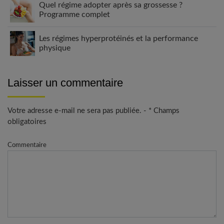
Quel régime adopter après sa grossesse ?
Programme complet
Les régimes hyperprotéinés et la performance
physique
Laisser un commentaire
Votre adresse e-mail ne sera pas publiée. - * Champs
obligatoires
Commentaire