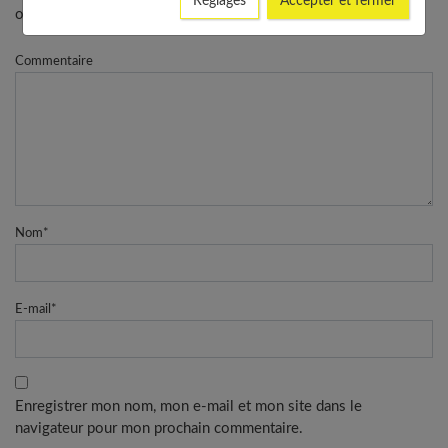
Réglages
Accepter et fermer
obligatoires
Commentaire
Nom
*
E-mail
*
Enregistrer mon nom, mon e-mail et mon site dans le
navigateur pour mon prochain commentaire.