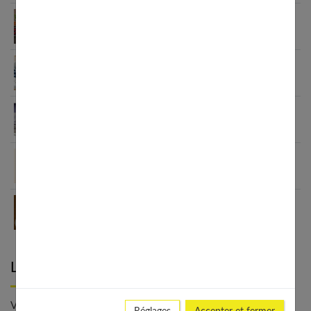
Aliments anti-inflammatoires : la liste pour une
santé de fer
Petit déjeuner protéiné pour perdre du poids : ça
marche
7 secrets puissants sur black idol que vous devez
absolument connaître
Oméga-3 et nutrition sportive : 7 raisons de les
intégrer
7 raisons irrésistibles d’adopter le café crème au
quotidien
Laisser un commentaire
Votre adresse e-mail ne sera pas publiée. - * Champs