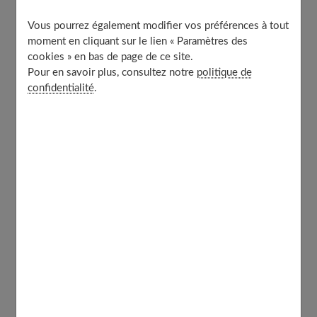
Vous pourrez également modifier vos préférences à tout
Ingrédients:
moment en cliquant sur le lien « Paramètres des
cookies » en bas de page de ce site.
Pour en savoir plus, consultez notre
politique de
confidentialité
.
300 g de
farine
(type 55 de préférence)
1 sachet de levure boulangère
2 cuillères à soupe de sucre
1 pincée de sel
1 yaourt nature (environ 125 g)
2 œuf
50 g de beurre doux, mou
2 cuillères à soupe de lait (si nécessaire)
1 jaune d'œuf (pour la dorure)
Vous pouvez aussi lire notre article dédié :