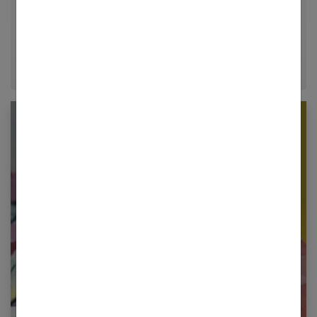
mode, coiffure et tatouage fine-line. À travers ses
guides pratiques, elle vous aide à affirmer votre style
et à exprimer votre personnalité unique.
Newsletter femmes références
Restez informé en vous inscrivant à notre
newsletter
E-mail