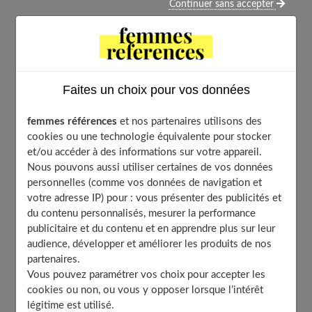
Continuer sans accepter
Un brunch avec les enfants, la maison remplie pour le
week-end ou encore le plaisir de faire un bon petit
déjeuner, voici une recette 100% plaisir à laquelle on
peut initier les petits pâtissiers! Assurez-vous avant de
Faites un choix pour vos données
commencer que tous vos ingrédients sont à
température ambiante; ainsi la levure se développera
femmes références
et nos partenaires utilisons des
cookies ou une technologie équivalente pour stocker
plus facilement et les brioches n’en seront que
et/ou accéder à des informations sur votre appareil.
meilleures 🙂
Nous pouvons aussi utiliser certaines de vos données
personnelles (comme vos données de navigation et
votre adresse IP) pour : vous présenter des publicités et
du contenu personnalisés, mesurer la performance
Table of Contents
publicitaire et du contenu et en apprendre plus sur leur
Ingrédients:
audience, développer et améliorer les produits de nos
Préparation
partenaires.
Vous pouvez paramétrer vos choix pour accepter les
Conseils :
cookies ou non, ou vous y opposer lorsque l’intérêt
À découvrir aussi
légitime est utilisé.