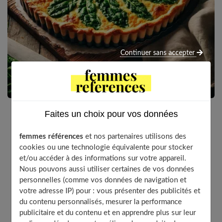
Continuer sans accepter
Faites un choix pour vos données
Voilà une recette toute simple qui peut être improvisée.
femmes références
et nos partenaires utilisons des
Les blettes sont délicieuses et je trouve qu’on ne pense
cookies ou une technologie équivalente pour stocker
pas assez à les cuisiner. Elles sont un peu sucrées et
et/ou accéder à des informations sur votre appareil.
sont un bon plan pour faire manger des légumes aux
Nous pouvons aussi utiliser certaines de vos données
enfants, l’air de rien. On peut même s’amuser à faire la
personnelles (comme vos données de navigation et
pâte maison et l’étaler sur la plaque devient un jeu pour
votre adresse IP) pour : vous présenter des publicités et
petits et grands! Mon conseil: Privilégiez les poirées à
du contenu personnalisés, mesurer la performance
cardes blanches Et pour la minute santé: Les côtes de
publicitaire et du contenu et en apprendre plus sur leur