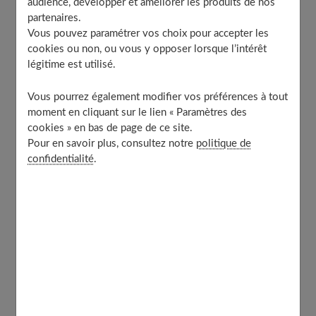
blettes présentent une grande quantité de minéraux
audience, développer et améliorer les produits de nos
dont le potassium, le magnésium, le calcium et le fer.
partenaires.
Vous pouvez paramétrer vos choix pour accepter les
Recommandée aux sportifs pour éviter les courbatures.
cookies ou non, ou vous y opposer lorsque l’intérêt
Convient aux femmes enceintes pour sa richesse en
légitime est utilisé.
vitamine B9!
Vous pourrez également modifier vos préférences à tout
moment en cliquant sur le lien « Paramètres des
cookies » en bas de page de ce site.
Pour en savoir plus, consultez notre
politique de
confidentialité
.