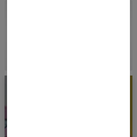
Par Chloe
Styliste de formation et passionnée de visuels
inspirants, Chloé décrypte les dernières tendances
mode, coiffure et tatouage fine-line. À travers ses
guides pratiques, elle vous aide à affirmer votre style
et à exprimer votre personnalité unique.
Newsletter femmes références
Restez informé en vous inscrivant à notre
newsletter
E-mail