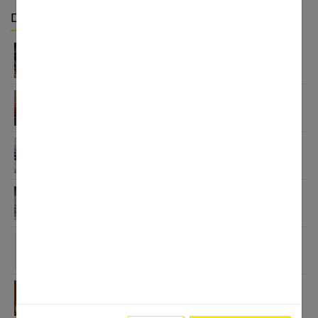
Derniers articles :
Détox sucre 30 jours : mon bilan honnête après
avoir tout arrêté
Aliments anti-inflammatoires : la liste pour une
santé de fer
Petit déjeuner protéiné pour perdre du poids : ça
marche
7 secrets puissants sur black idol que vous devez
absolument connaître
Oméga-3 et nutrition sportive : 7 raisons de les
intégrer
7 raisons irrésistibles d’adopter le café crème au
quotidien