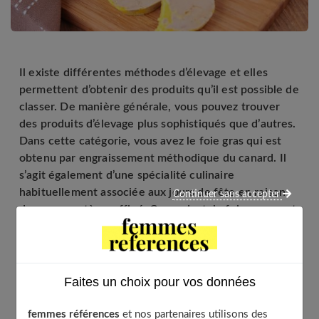
Il existe différentes méthodes d’élevage et elles
permettent d’obtenir des produits qu’il est possible de
classer. De manière générale, vous pouvez trouver
des produits d’élevage plus sophistiqués que d’autres.
Dans cette catégorie, vous avez le foie gras qui est
obtenu par engraissement méthodique du canard. Il
s’agit également d’une spécialité culinaire
habituellement associée aux jours de fête en raison
Continuer sans accepter
de son caractère raffiné. Cependant, le foie gras peut
se consommer à n’importe quelle période de l’année
et peut s’intégrer dans diverses préparations. Il faut
également savoir que ce mets possède de
nombreuses qualités insoupçonnées.
Faites un choix pour vos données
femmes références
et nos partenaires utilisons des