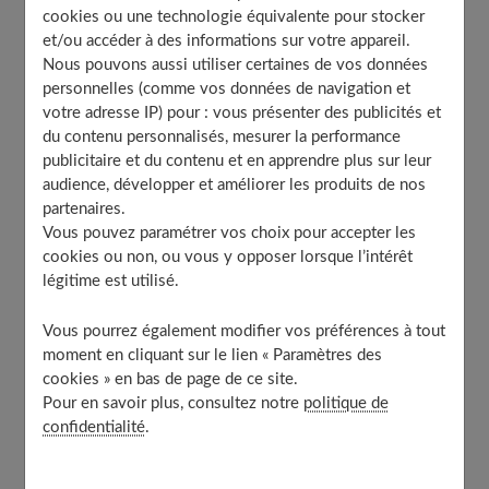
cookies ou une technologie équivalente pour stocker
Table of Contents
et/ou accéder à des informations sur votre appareil.
Nous pouvons aussi utiliser certaines de vos données
Le foie gras de canard en quantité raisonnable serait
personnelles (comme vos données de navigation et
bon pour le cœur
votre adresse IP) pour : vous présenter des publicités et
Le foie gras serait bénéfique pour le système
du contenu personnalisés, mesurer la performance
immunitaire
publicitaire et du contenu et en apprendre plus sur leur
Le foie gras participe à l’amélioration de la vision
audience, développer et améliorer les produits de nos
partenaires.
Vous pouvez paramétrer vos choix pour accepter les
Le foie gras de canard apporte de la vitamine B12
cookies ou non, ou vous y opposer lorsque l’intérêt
Son importance pour l’organisme
légitime est utilisé.
Les dispositions à prendre pour en profiter
Vous pourrez également modifier vos préférences à tout
À découvrir aussi
moment en cliquant sur le lien « Paramètres des
cookies » en bas de page de ce site.
Pour en savoir plus, consultez notre
politique de
Le foie gras de canard en quantité
confidentialité
.
raisonnable serait bon pour le cœur