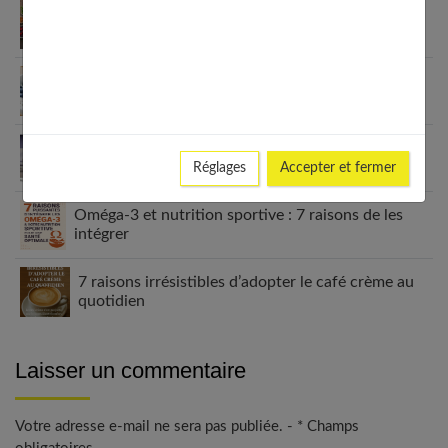
Aliments anti-inflammatoires : la liste pour une
santé de fer
Petit déjeuner protéiné pour perdre du poids : ça
marche
7 secrets puissants sur black idol que vous devez
absolument connaître
Réglages
Accepter et fermer
Oméga-3 et nutrition sportive : 7 raisons de les
intégrer
7 raisons irrésistibles d’adopter le café crème au
quotidien
Laisser un commentaire
Votre adresse e-mail ne sera pas publiée. - * Champs