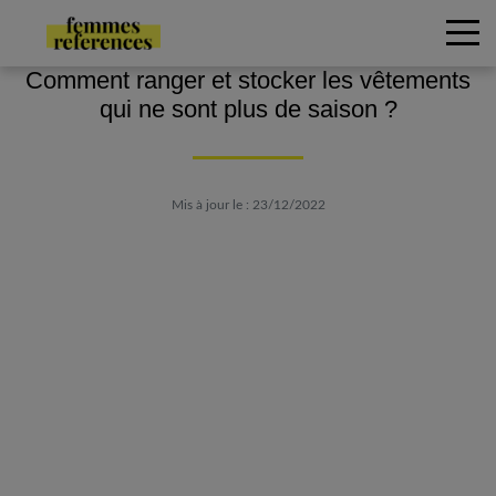
Comment ranger et stocker les vêtements
qui ne sont plus de saison ?
Mis à jour le : 23/12/2022