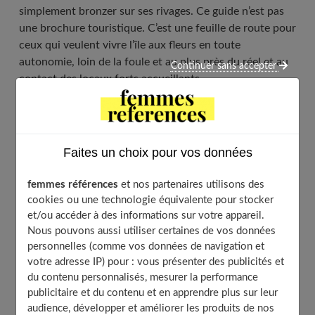
simplement bronzer sur ses rivages. Ce guide n’est pas
une brochure touristique. C’est une feuille de route pour
ceux qui veulent vivre l’île aux fleurs en toute
autonomie, loin de la foule et au plus près du réel et au
Continuer sans accepter
contact des locaux forts accueillants.
Table of Contents
Faites un choix pour vos données
Préparer son expédition : logistique pour le voyageur
autonome
femmes références
et nos partenaires utilisons des
Choisir la meilleure période pour la randonnée et
cookies ou une technologie équivalente pour stocker
la nature
et/ou accéder à des informations sur votre appareil.
Nous pouvons aussi utiliser certaines de vos données
Budget prévisionnel pour 15 jours d’aventure
sans agence
personnelles (comme vos données de navigation et
votre adresse IP) pour : vous présenter des publicités et
Sécurité et contexte social actuel
du contenu personnalisés, mesurer la performance
Le nord sauvage : immersion dans la forêt tropicale et
publicitaire et du contenu et en apprendre plus sur leur
volcanique
audience, développer et améliorer les produits de nos