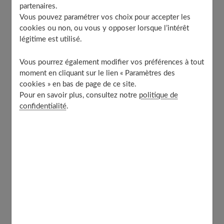
L’ascension de la montagne Pelée et les pitons du
partenaires.
Carbet
Vous pouvez paramétrer vos choix pour accepter les
Canyoning et randonnées aquatiques loin de la
cookies ou non, ou vous y opposer lorsque l’intérêt
foule
légitime est utilisé.
Les plages de sable noir et l’histoire géologique
Vous pourrez également modifier vos préférences à tout
Le sud et la culture : authenticité au-delà de la carte
moment en cliquant sur le lien « Paramètres des
postale
cookies » en bas de page de ce site.
Exploration active du littoral et de la mangrove
Pour en savoir plus, consultez notre
politique de
L’histoire silencieuse des anciennes habitations
confidentialité
.
Gastronomie locale : manger comme un habitant
Itinéraire type pour 15 jours de découverte intense
Semaine 1 : acclimatation et défis sportifs dans le
nord
Semaine 2 : culture, littoral et récupération active
dans le sud