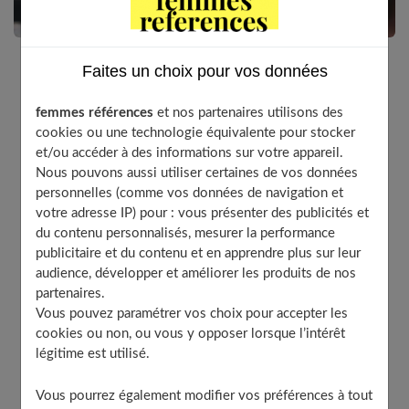
Faites un choix pour vos données
Les consommateurs délaissant de plus en plus les
femmes références
et nos partenaires utilisons des
chèques et même les espèces, la plupart des
cookies ou une technologie équivalente pour stocker
paiement se font désormais par carte bancaire. Aussi
et/ou accéder à des informations sur votre appareil.
faut-il choisir cet outil de règlement quotidien avec le
Nous pouvons aussi utiliser certaines de vos données
plus grand soin.
personnelles (comme vos données de navigation et
votre adresse IP) pour : vous présenter des publicités et
du contenu personnalisés, mesurer la performance
publicitaire et du contenu et en apprendre plus sur leur
Table of Contents
audience, développer et améliorer les produits de nos
Les différentes sortes de cartes
partenaires.
Vous pouvez paramétrer vos choix pour accepter les
Les options
cookies ou non, ou vous y opposer lorsque l’intérêt
Le cashback
légitime est utilisé.
L’assurance et l’assistance
Vous pourrez également modifier vos préférences à tout
D’autres conseils encore