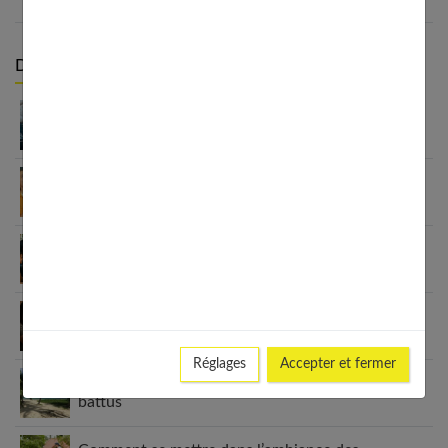
Derniers articles :
Investir en bourse quand on débute : les
ressources proposées par Finance Héros
10 petites attentions qui font fondre : nos idées
pour surprendre une femme
Solidarité féminine : la puissance de l’entraide
Cigarette électronique : ce qu’on ne vous dit pas
avant
Réglages
Accepter et fermer
Voyage Martinique : guide hors des sentiers
battus