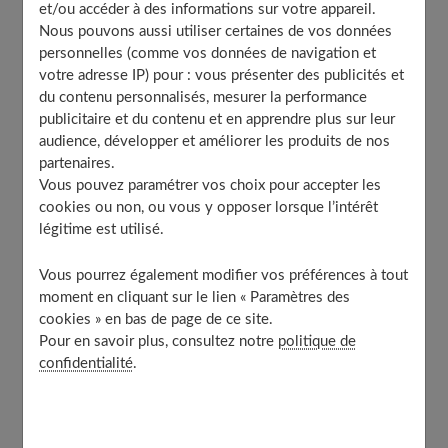
et/ou accéder à des informations sur votre appareil.
L’arbre à empreintes pour un baptême
Nous pouvons aussi utiliser certaines de vos données
La carte à gratter
personnelles (comme vos données de navigation et
votre adresse IP) pour : vous présenter des publicités et
La carte d’anniversaire à thème
du contenu personnalisés, mesurer la performance
Le faire-part en pop-up
publicitaire et du contenu et en apprendre plus sur leur
La « carte postale » d’invitation
audience, développer et améliorer les produits de nos
partenaires.
Le « passeport » d’invitation
Vous pouvez paramétrer vos choix pour accepter les
Les cartes d’invitation en puzzle
cookies ou non, ou vous y opposer lorsque l’intérêt
Le faire-part en ardoise
légitime est utilisé.
Le parchemin médiéval
Vous pourrez également modifier vos préférences à tout
La carte d’invitation en disque vinyle
moment en cliquant sur le lien « Paramètres des
cookies » en bas de page de ce site.
Pour en savoir plus, consultez notre
politique de
L’arbre à empreintes pour un baptême
confidentialité
.
Ce modèle reste de loin la star dans la section « carte