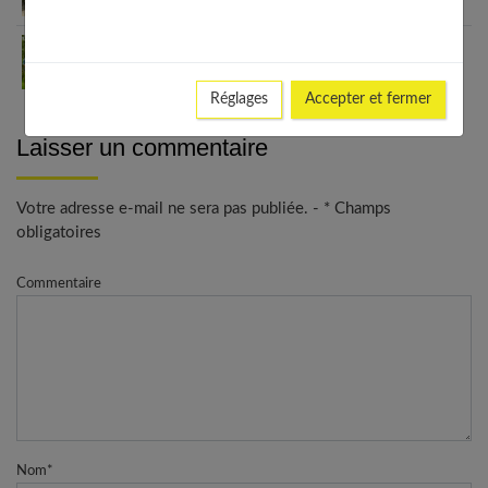
Comment se mettre dans l’ambiance des
vacances, même en hiver ?
Réglages
Accepter et fermer
Laisser un commentaire
Votre adresse e-mail ne sera pas publiée. - * Champs
obligatoires
Commentaire
Nom
*