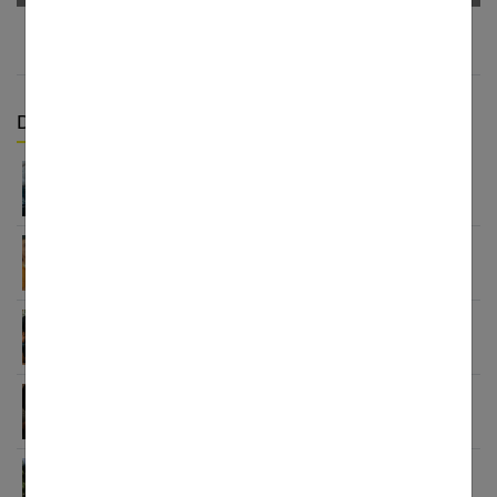
Derniers articles :
Investir en bourse quand on débute : les
ressources proposées par Finance Héros
10 petites attentions qui font fondre : nos idées
pour surprendre une femme
Solidarité féminine : la puissance de l’entraide
Cigarette électronique : ce qu’on ne vous dit pas
avant
Voyage Martinique : guide hors des sentiers
battus