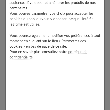
audience, développer et améliorer les produits de nos
partenaires.
Chauffage central ou poêle à bois ?
Vous pouvez paramétrer vos choix pour accepter les
cookies ou non, ou vous y opposer lorsque l’intérêt
légitime est utilisé.
Le chauffage central reste
le plus efficace et le plus
Vous pourrez également modifier vos préférences à tout
économique
. Le chauffage au gaz est une bonne
moment en cliquant sur le lien « Paramètres des
alternative pour les maisons individuelles. Le chauffage
cookies » en bas de page de ce site.
électrique a longtemps eu la mauvaise réputation de
Pour en savoir plus, consultez notre
politique de
coûter cher, et c’est assez vrai surtout sur les anciens
confidentialité
.
modèles de chauffages de ce type.
Dans une maison de campagne mal isolée, la déperdition
de chaleur risque évidemment d'être grande et les
factures salées. Mais dans un appartement ou un
pavillon correctement isolé, le chauffage électrique a
l'avantage de chauffer
rapidement et efficacement
.