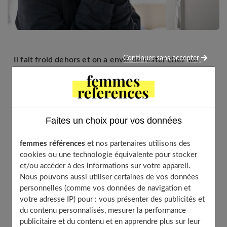
Continuer sans accepter
Il fait froid dehors et on a envie de rester chez soi,
bien au chaud. Toutes les astuces pour profiter de son
nid douillet et « hiverner » jusqu’au printemps.
Faites un choix pour vos données
Table of Contents
femmes références
et nos partenaires utilisons des
Chauffage central ou poêle à bois ?
cookies ou une technologie équivalente pour stocker
Des matières bien douillettes pour vous réchauffer
et/ou accéder à des informations sur votre appareil.
Des détails qui créent l’intimité
Nous pouvons aussi utiliser certaines de vos données
personnelles (comme vos données de navigation et
Astuces pour optimiser vos radiateurs
votre adresse IP) pour : vous présenter des publicités et
Quand choisir la pompe à chaleur comme moyen de
du contenu personnalisés, mesurer la performance
chauffage ?
publicitaire et du contenu et en apprendre plus sur leur