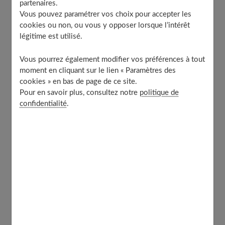
partenaires.
Vous pouvez paramétrer vos choix pour accepter les
Table of Contents
cookies ou non, ou vous y opposer lorsque l’intérêt
légitime est utilisé.
Quelle vie après une ablation de la rate ?
Faut-il se faire vacciner ?
Vous pourrez également modifier vos préférences à tout
Quand la retire-t-on ?
moment en cliquant sur le lien « Paramètres des
cookies » en bas de page de ce site.
Quand doit-on prendre des antibiotiques ?
Pour en savoir plus, consultez notre
politique de
Est-ce possible de voyager ?
confidentialité
.
À découvrir aussi
Quelle vie après une ablation de la rate
?
Une fois la rate retirée, on peut vivre tout à fait
normalement. Il est possible de voyager, de faire du