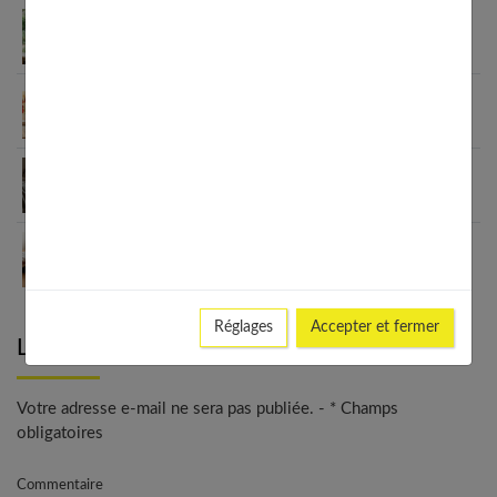
Le minimalisme dans la consommation : choisir la
Slow Life pour moins subir
Soulager les jambes lourdes naturellement : 10
solutions simples qui fonctionnent vraiment
Comment améliorer son espace nuit pour en faire
un véritable cocon ?
Guide complet sur la santé des femmes et
l’hygiène féminine : comprendre et adopter les
bons gestes
Réglages
Accepter et fermer
Laisser un commentaire
Votre adresse e-mail ne sera pas publiée. - * Champs
obligatoires
Commentaire