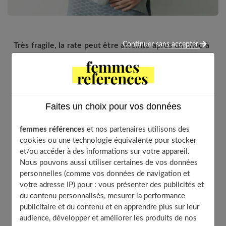
Continuer sans accepter
Très fragile, la rate peut être atteinte après un choc à
l’abdomen. Et il est parfois nécessaire de la retirer.
Les réponses aux principales questions que l’on peut
se poser.
Faites un choix pour vos données
La rate est un organe qui se situe dans la partie gauche
de l'abdomen, sous le diaphragme. Elle assure
femmes références
et nos partenaires utilisons des
cookies ou une technologie équivalente pour stocker
principalement deux rôles : un rôle dans la destruction
et/ou accéder à des informations sur votre appareil.
d'anciens composants sanguins (globules rouges,
Nous pouvons aussi utiliser certaines de vos données
plaquettes) et un rôle anti-infectieux par l'élimination de
personnelles (comme vos données de navigation et
votre adresse IP) pour : vous présenter des publicités et
certains germes, le pneumocoque et l’Haemophilus.
du contenu personnalisés, mesurer la performance
Mais le vide laissé par l'ablation de la rate est vite relayé
publicitaire et du contenu et en apprendre plus sur leur
par d'autres organes, notamment le foie.
audience, développer et améliorer les produits de nos