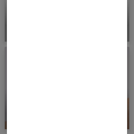
Jambes lourdes : quel traitement efficace ? |
Insuffisance veineuse
La réflexologie plantaire : qu’est-ce que c’est ?