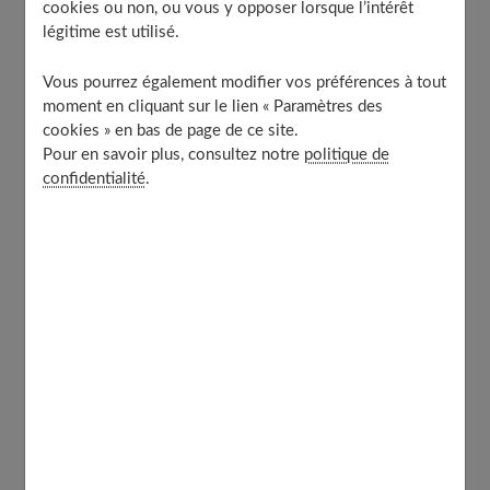
cookies ou non, ou vous y opposer lorsque l’intérêt
Qu’est-ce que c’est ?
légitime est utilisé.
La mononucléose infectieuse (MNI) est due au virus
Vous pourrez également modifier vos préférences à tout
moment en cliquant sur le lien « Paramètres des
d'Epstein-Barr, voisin de celui de l'herpès. Elle se
cookies » en bas de page de ce site.
transmet principalement par la salive on lui donne
Pour en savoir plus, consultez notre
politique de
d'ailleurs le nom de « maladie du baiser ». Souvent
confidentialité
.
contractée pendant l'enfance, elle passe généralement
inaperçue.
À l'adolescence ou à l'âge adulte, la mononucléose
provoque des fièvres parfois fortes et une fatigue
accablante dues à une réaction immunitaire trop
importante.
Les traitements allopathiques ne sont pas dirigés contre
le virus lui-même, mais contre les symptômes,