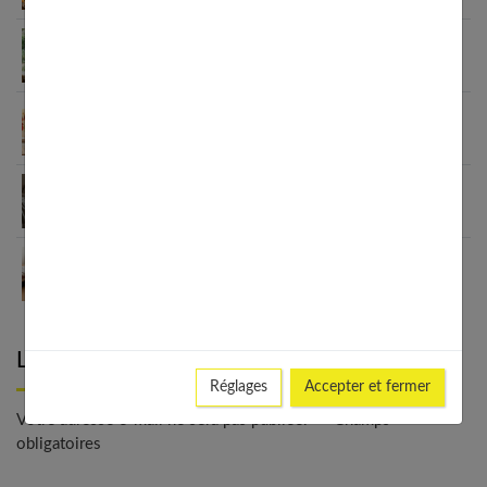
Le minimalisme dans la consommation : choisir la
Slow Life pour moins subir
Soulager les jambes lourdes naturellement : 10
solutions simples qui fonctionnent vraiment
Comment améliorer son espace nuit pour en faire
un véritable cocon ?
Guide complet sur la santé des femmes et
l’hygiène féminine : comprendre et adopter les
bons gestes
Laisser un commentaire
Réglages
Accepter et fermer
Votre adresse e-mail ne sera pas publiée. - * Champs
obligatoires