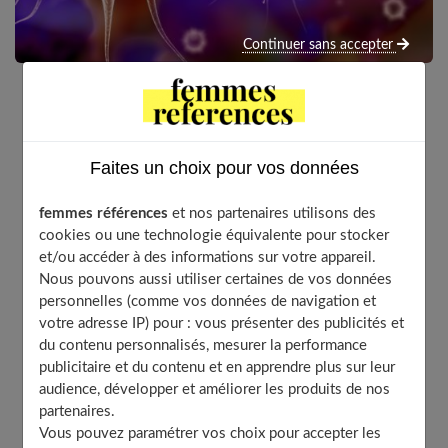
Continuer sans accepter
Due à un virus, cette infection entraîne de la fièvre et
une fatigue importante. Des solutions naturelles
Faites un choix pour vos données
existent pour récupérer plus rapidement.
femmes références
et nos partenaires utilisons des
cookies ou une technologie équivalente pour stocker
et/ou accéder à des informations sur votre appareil.
Table of Contents
Nous pouvons aussi utiliser certaines de vos données
Qu’est-ce que c’est ?
personnelles (comme vos données de navigation et
L’homéopathie à la rescousse
votre adresse IP) pour : vous présenter des publicités et
du contenu personnalisés, mesurer la performance
La naturopathie en renfort
publicitaire et du contenu et en apprendre plus sur leur
À découvrir aussi
audience, développer et améliorer les produits de nos
partenaires.
Vous pouvez paramétrer vos choix pour accepter les