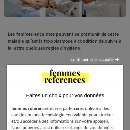
Les femmes enceintes peuvent se prémunir de cette
maladie qu’est la toxoplasmose à condition de suivre à
la lettre quelques règles d’hygiène.
Continuer sans accepter
Table of Contents
La toxoplasmose inquiète les femmes enceintes
Toxoplasmose : attention à la viande, la terre, les
Faites un choix pour vos données
déjections animales
Un risque plus élevé au 3e trimestre de grossesse
femmes références
et nos partenaires utilisons des
Première précaution de la toxoplasmose : la prise de
cookies ou une technologie équivalente pour stocker
sang
et/ou accéder à des informations sur votre appareil.
Nous pouvons aussi utiliser certaines de vos données
Se méfier du chaton