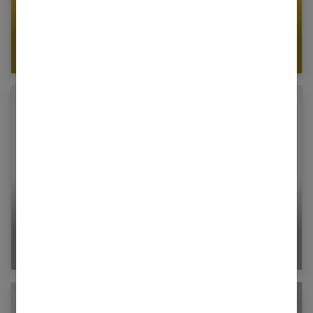
Rire : antidote au stress et clé du bien-être
La conisation du col de l’utérus