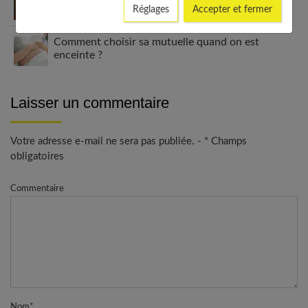
à quoi ça sert ?
Réglages
Accepter et fermer
Comment choisir sa mutuelle quand on est
enceinte ?
Laisser un commentaire
Votre adresse e-mail ne sera pas publiée. - * Champs
obligatoires
Commentaire
Nom
*