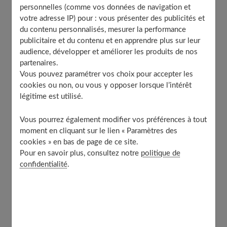
personnelles (comme vos données de navigation et
Quelles mesures d’hygiène faut-il prendre contre la
votre adresse IP) pour : vous présenter des publicités et
toxoplasmose ?
du contenu personnalisés, mesurer la performance
Peut-on manger de tout ?
publicitaire et du contenu et en apprendre plus sur leur
audience, développer et améliorer les produits de nos
Pour conclure sur la toxoplasmose
partenaires.
À découvrir aussi
Vous pouvez paramétrer vos choix pour accepter les
cookies ou non, ou vous y opposer lorsque l’intérêt
légitime est utilisé.
La toxoplasmose inquiète les femmes
Vous pourrez également modifier vos préférences à tout
enceintes
moment en cliquant sur le lien « Paramètres des
cookies » en bas de page de ce site.
Pour en savoir plus, consultez notre
politique de
Il existe en effet un risque qu'au cours de la grossesse, la
confidentialité
.
mère transmette au fœtus le parasite responsable de la
maladie.
Mais un travail récent mené par ANSES (Agence
nationale de sécurité sanitaire de l’alimentation, de