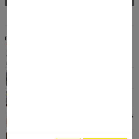
Derniers articles :
Grossesse et douleurs lombaires : comprendre,
prévenir et soulager
Un incontournable de votre garde-robe de
grossesse : la robe bohème
Fondue et raclette enceinte : peut-on en manger ?
Comment soigner une MST quand on est enceinte
?
Le bola de grossesse, plus qu’un bijou à la mode :