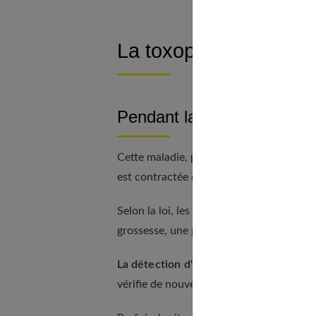
La toxoplasmose
Pendant la grossesse : un 
Cette maladie, provoquée par un parasit
est contractée durant la grossesse.
Selon la loi, les femmes non protégées (5
grossesse, une prise de sang pour recher
La détection d'IgG, d'IgM
et un test d'a
vérifie de nouveau... Et on prescrit un tr