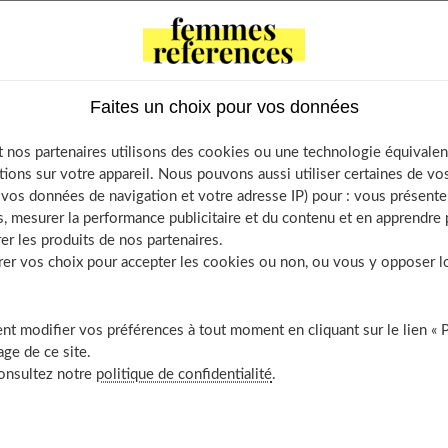
tents
nticiper la toxoplasmose ou rubéole
Faites un choix pour vos données
 grossesse : pensez au vaccin
 nos partenaires utilisons des cookies ou une technologie équivalen
tions sur votre appareil. Nous pouvons aussi utiliser certaines de v
la grossesse
os données de navigation et votre adresse IP) pour : vous présenter
mose
, mesurer la performance publicitaire et du contenu et en apprendre p
la grossesse : un contrôle par mois
er les produits de nos partenaires.
r vos choix pour accepter les cookies ou non, ou vous y opposer lor
ose et la rubéole : quels outils de contrôle ?
rir aussi
t modifier vos préférences à tout moment en cliquant sur le lien « 
ge de ce site.
consultez notre
politique de confidentialité
.
la toxoplasmose ou rubéole