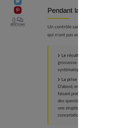
Partager sur Twitter
Pendant la grossesse
Epingler sur Pinterest
0
RÉACTIONS
Un contrôle sanguin est obligatoire en 
qui n'ont pas eu de bilan préalable. Là enc
Le résultat est négatif :
un deuxième
grossesse. Mais le gynécologue peut 
systématique est demandé en cas de c
La prise de sang montre la présen
D'abord, en recherchant dans le sang 
faisant pratiquer un test d'avidité (po
des questions : la future maman a-t-el
une éruption ? une vraie enquête biol
concertation avec le médecin est indi