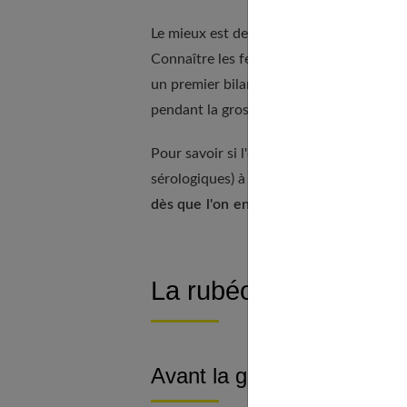
Le mieux est de savoir avant d'être ence
Connaître les femmes non protégées cont
un premier bilan fournit un point de réf
pendant la grossesse. Et de traiter une f
Pour savoir si l'on est protégée contre ce
sérologiques) à l'occasion du certificat
dès que l'on envisage d'avoir un enfant
La rubéole
Avant la grossesse : pens