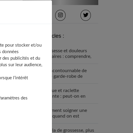
Derniers articles :
te pour stocker et/ou
Grossesse et douleurs
os données
lombaires : comprendre,
 des publicités et du
prévenir et soulager
lus sur leur audience,
Un incontournable de
votre garde-robe de
sque l’intérêt
grossesse : la robe bohème
Fondue et raclette
enceinte : peut-on en
Paramètres des
manger ?
Comment soigner une
MST quand on est
enceinte ?
Le bola de grossesse, plus