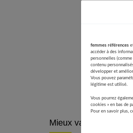
Table of Con
Mieux vaut a
La rubéole
Avant la
femmes références
et
accéder à des informa
Pendant 
personnelles (comme v
La toxoplas
contenu personnalisés
Pendant 
développer et amélior
Vous pouvez paramétre
La toxoplasm
légitime est utilisé.
À découv
Vous pourrez égalemen
cookies » en bas de pa
Pour en savoir plus, 
Mieux vaut anticiper 