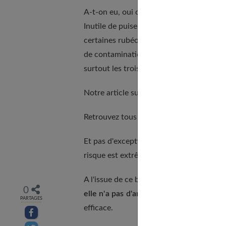
A-t-on eu, oui ou non, la rubéole (une m
Inutile de puiser dans ses souvenirs. Cert
certaines rubéoles passent inaperçues.
L
de contamination du fœtus si la mère n'
surtout les trois premiers mois de la gro
Notre article sur
grossesse
complète parf
Retrouvez tous nos conseils dans notre 
Et pas d'exception pour celles qui ont é
risque est extrêmement minime, mieux vau
A l'issue de ce bilan, il y a deux possibili
0
elle n'a pas d'anti-corps
pour la protéger
PARTAGES
efficace.
Partager sur facebook