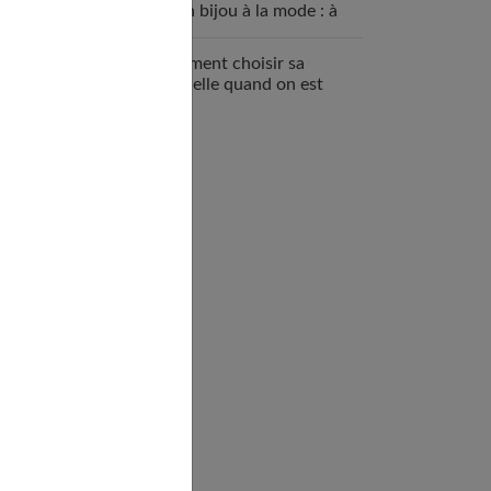
qu’un bijou à la mode : à
quoi ça sert ?
Comment choisir sa
mutuelle quand on est
enceinte ?