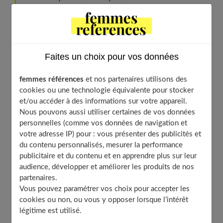
8. Une rééducation facile pour tous
9. La kinésithérapie pour soulager
10. Guérir = éviter les récidives
Faites un choix pour vos données
Les critères de gravité
À découvrir aussi
femmes références
et nos partenaires utilisons des
cookies ou une technologie équivalente pour stocker
et/ou accéder à des informations sur votre appareil.
Un mal très fréquent
Nous pouvons aussi utiliser certaines de vos données
personnelles (comme vos données de navigation et
votre adresse IP) pour : vous présenter des publicités et
Le mal de dos représente
le motif de consultation le
du contenu personnalisés, mesurer la performance
publicitaire et du contenu et en apprendre plus sur leur
plus fréquent en rhumatologie et en médecine
audience, développer et améliorer les produits de nos
générale
. Si les lombalgies sont à l'origine d'une gêne
partenaires.
importante et parfois d'une douleur intolérable, elles se
Vous pouvez paramétrer vos choix pour accepter les
révèlent bénignes dans 95 % des cas. Mais le chemin
cookies ou non, ou vous y opposer lorsque l’intérêt
légitime est utilisé.
vers le soulagement se montre souvent plein