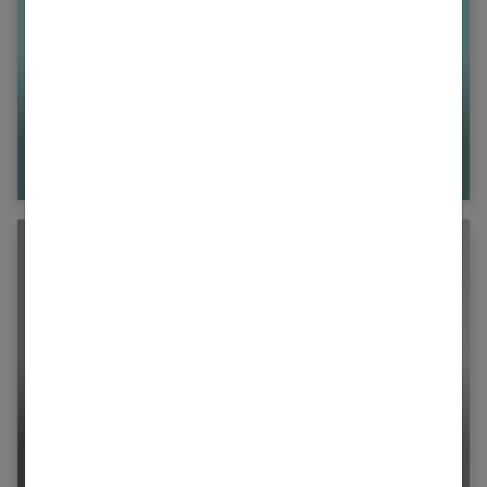
Je suis trop maigre et n’arrive pas à grossir :
que faire ?
Démangeaisons (eczéma, psoriasis, urticaire) :
causes et traitements