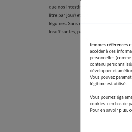
que nos intestins fonctionnent au ralenti
litre par jour) et
augmenter sa ration de 
légumes. Sans oublier de
faire un peu d
insuffisantes, passez à la vitesse supérie
femmes références
et
accéder à des informa
Table of 
personnelles (comme v
Les sol
contenu personnalisés
Les
développer et amélior
Vous pouvez paramétre
Les
légitime est utilisé.
Les sol
La 
Vous pourrez égalemen
cookies » en bas de pa
Les
Pour en savoir plus, 
L’huile
Dans qu
À d