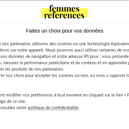
. Réflexe numéro un : il faut
boire beaucoup d'eau
(au moins
fibres
en misant sur les céréales complètes, les fruits et les
'exercice physique chaque jour.
Si ces mesures se révèlent
Faites un choix pour vos données
ure avec des produits "spécial transit" bien choisis.
 nos partenaires utilisons des cookies ou une technologie équivalen
tions sur votre appareil. Nous pouvons aussi utiliser certaines de v
Contents
os données de navigation et votre adresse IP) pour : vous présenter
utions douces
, mesurer la performance publicitaire et du contenu et en apprendre p
 plantes à mucilages
er les produits de nos partenaires.
r vos choix pour accepter les cookies ou non, ou vous y opposer lor
 carrés de fibres
utions stimulantes
phytothérapie
t modifier vos préférences à tout moment en cliquant sur le lien « 
ge de ce site.
 suppositoires et les lavements
consultez notre
politique de confidentialité
.
 de paraffine : comment ça fonctionne ?
els cas dois-je m’inquiéter ?
écouvrir aussi