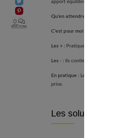
Partager sur Twitter
apport équilibré en fibres douces et stim
Epingler sur Pinterest
Qu'en attendre exactement ?
Le transit
0
RÉACTIONS
C'est pour moi si...
J'ai un problème de 
Les +
: Pratiques à prendre, les carrés s
Les -
: Ils contiennent du sucre et ne co
En pratique
: Les carrés se prennent le s
prise.
Les solutions stimula