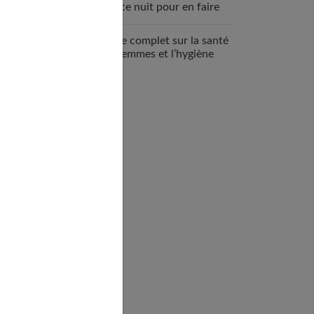
espace nuit pour en faire
un véritable cocon ?
Guide complet sur la santé
des femmes et l’hygiène
féminine : comprendre et
adopter les bons gestes