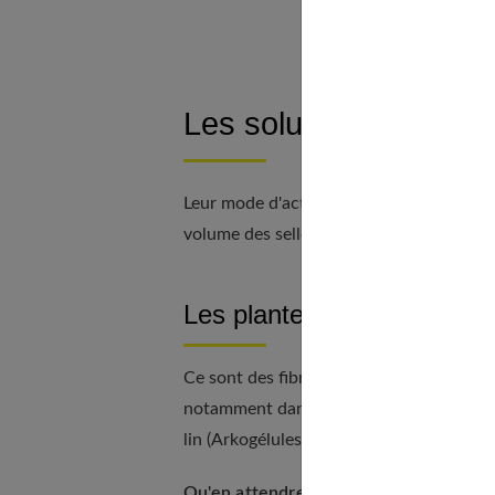
Les solutions douces
Leur mode d'action est mécanique. Plus p
volume des selles et ramollissent le cont
Les plantes à mucilages
Ce sont des fibres solubles particulières
notamment dans les téguments des graines
lin (Arkogélules).
Qu'en attendre exactement ?
Le princi