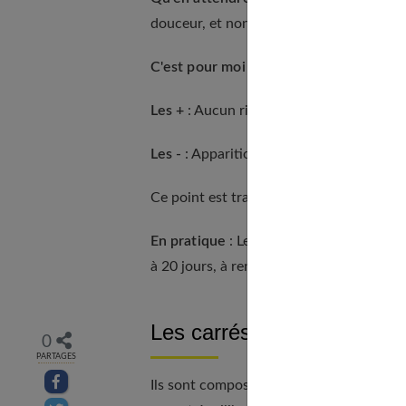
douceur, et non de l'accélérer soudaine
C'est pour moi si...
J'ai une tendance nat
Les +
: Aucun risque d'irritation de la m
Les -
: Apparition possible de ballonnem
Ce point est traité en profondeur dans
e
En pratique
: Les produits se prennent t
à 20 jours, à renouveler pendant plusieur
Les carrés de fibres
0
PARTAGES
Partager sur facebook
Ils sont composés essentiellement de fr