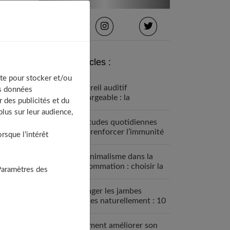
Derniers articles :
te pour stocker et/ou
Appareil auditif
os données
rechargeable : la
 des publicités et du
révolution qui change tout
lus sur leur audience,
Habitudes quotidiennes
pour renforcer l’immunité
sque l’intérêt
familiale
Le minimalisme dans la
consommation : choisir la
Paramètres des
Slow Life pour moins subir
Soulager les jambes
lourdes naturellement : 10
solutions simples qui
fonctionnent vraiment
Comment améliorer son