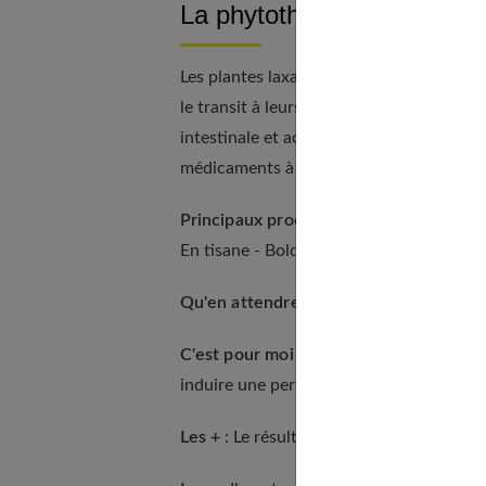
La phytothérapie
Les plantes laxatives comme l'aloès, la b
le transit à leurs composés anthracéniq
intestinale et activent les contractions
médicaments à base de bisacodyl, tel le 
Principaux produits
: En comprimés - Boi
En tisane - Boldoflorine, Mediflor 7 con
Qu'en attendre exactement ?
L'effet i
C'est pour moi si...
Je souffre de const
induire une perte de potassium (diurétiq
Les +
: Le résultat est assuré.