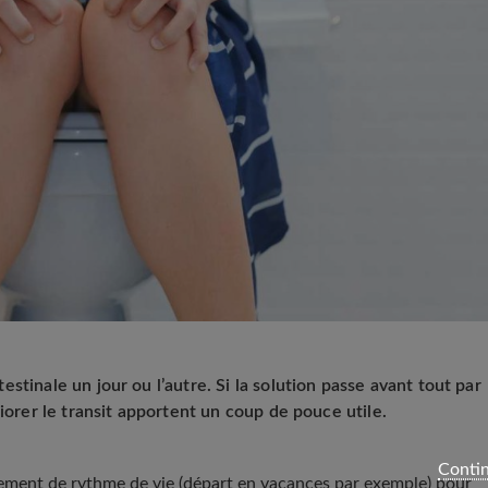
stinale un jour ou l’autre. Si la solution passe avant tout par
liorer le transit apportent un coup de pouce utile.
Contin
ngement de rythme de vie (départ en vacances par exemple) pour