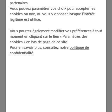
partenaires.
La constipation est un trouble fréquent chez bébé.
Vous pouvez paramétrer vos choix pour accepter les
Comment déterminé qu'un tout-petit est constipé ? Ses
cookies ou non, ou vous y opposer lorsque l’intérêt
selles sont rares et difficiles, car elles sont sèches et
légitime est utilisé.
dures. Contrairement à une idée reçue plutôt tenace, ce
Vous pourrez également modifier vos préférences à tout
petit problème de transit est loin de toucher
moment en cliquant sur le lien « Paramètres des
exclusivement les bébés nourris au biberon, puisque les
cookies » en bas de page de ce site.
professionnels de la santé estiment que 10 à 20% des
Pour en savoir plus, consultez notre
politique de
confidentialité
.
nourrissons allaités sont également touchés.
Selles du nourrisson : quelle est la
norme ?
Lorsqu'il vient au monde, le système digestif de bébé est
immature. Autrement dit, il lui faudra encore du temps
pour se développer. L'aspect et l'odeur des selles d'un