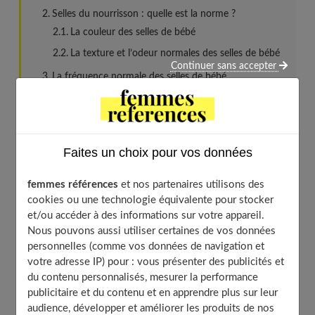
Selles du nourrisson : quelle est la norme ?
La couleur des selles de bébé
La texture et l’odeur normales des selles de bébé
Continuer sans accepter
La fréquence normale des selles de bébé
Les causes de la constipation du bébé
Dans le cas ou bébé est allaité
Dans le cas ou bébé est nourri avec un lait
infantile
Faites un choix pour vos données
Les astuces et remèdes contre la constipation du
femmes références
et nos partenaires utilisons des
bébé
cookies ou une technologie équivalente pour stocker
… et les aliments à supprimer !
et/ou accéder à des informations sur votre appareil.
Nous pouvons aussi utiliser certaines de vos données
personnelles (comme vos données de navigation et
La constipation chez bébé, qu’est-ce que
votre adresse IP) pour : vous présenter des publicités et
du contenu personnalisés, mesurer la performance
c’est ?
publicitaire et du contenu et en apprendre plus sur leur
audience, développer et améliorer les produits de nos