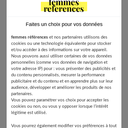
Misez sur le long terme
Après 60 ans : profitez de vos acquis
Faites un choix pour vos données
À découvrir aussi
femmes références
et nos partenaires utilisons des
cookies ou une technologie équivalente pour stocker
Rester jeune : quels sont les facteurs qui
et/ou accéder à des informations sur votre appareil.
peuvent ralentir le vieillissement ?
Nous pouvons aussi utiliser certaines de vos données
personnelles (comme vos données de navigation et
votre adresse IP) pour : vous présenter des publicités et
En l'espace d’un siècle, l'allongement de l'espérance de
du contenu personnalisés, mesurer la performance
publicitaire et du contenu et en apprendre plus sur leur
vie a progressé de façon fulgurante. Depuis 1900, nous
audience, développer et améliorer les produits de nos
avons gagné plus de 30 ans de vie. Les scientifiques
partenaires.
assurent même que nous pourrions vivre 120 ans !
Vous pouvez paramétrer vos choix pour accepter les
cookies ou non, ou vous y opposer lorsque l’intérêt
Nous devons donc nous "préparer" à profiter de ces
légitime est utilisé.
années en plus, et
ne plus "attendre" la vieillesse
Vous pourrez également modifier vos préférences à tout
comme une fatalité.