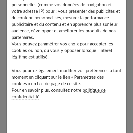
devront être prises en charge immédiatement.
personnelles (comme vos données de navigation et
votre adresse IP) pour : vous présenter des publicités et
Toute une série d'examens sont nécessaires pour lever le
du contenu personnalisés, mesurer la performance
doute. En réalité, il peut s'écouler plusieurs semaines
publicitaire et du contenu et en apprendre plus sur leur
avant que la patiente obtienne un diagnostic certain. «
audience, développer et améliorer les produits de nos
partenaires.
C'est une période psychologiquement traumatisante.
Vous pouvez paramétrer vos choix pour accepter les
cookies ou non, ou vous y opposer lorsque l’intérêt
Mais, sur le plan médical, il n'y a pas d'urgence. En effet,
légitime est utilisé.
un cancer du sein n'évolue pas vite.
Vous pourrez également modifier vos préférences à tout
moment en cliquant sur le lien « Paramètres des
cookies » en bas de page de ce site.
Pour en savoir plus, consultez notre
politique de
confidentialité
.