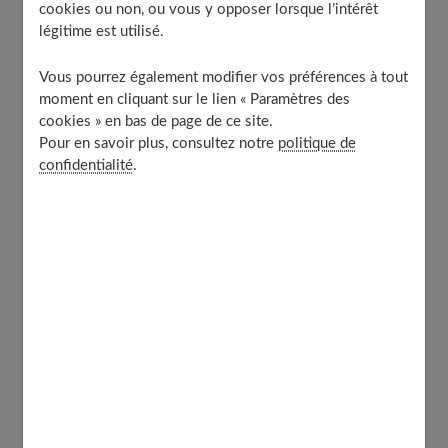
cookies ou non, ou vous y opposer lorsque l’intérêt
légitime est utilisé.
Actions et bienfaits des probiotiques
Où les trouve-t-on ? Quelle quantité consommer ?
Vous pourrez également modifier vos préférences à tout
Indications et contre-indications sur l’utilisation des
moment en cliquant sur le lien « Paramètres des
probiotiques
cookies » en bas de page de ce site.
À découvrir aussi
Pour en savoir plus, consultez notre
politique de
confidentialité
.
Actions et bienfaits des probiotiques
Les probiotiques agissent dans l'intestin, principalement
au niveau de sa flore. Ils se nourrissent des nutriments
intestinaux et s'en servent pour
réguler le transit
. Par
conséquent, ils contribuent au bon déroulement de la
digestion. Ils participent aussi à la protection de la
muqueuse intestinale. Vous pouvez trouver des