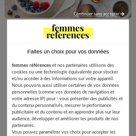
Continuer sans accepter
Les probiotiques, vous en avez sûrement déjà
entendu parler, et il est fort probable que vous en
avez déjà consommé sans y prêter attention. Étant
Faites un choix pour vos données
donné que de nombreuses vertus leur sont
attribuées, ces bactéries qui vivent dans nos intestins
femmes références
et nos partenaires utilisons des
suscitent de plus en plus la curiosité des
cookies ou une technologie équivalente pour stocker
et/ou accéder à des informations sur votre appareil.
consommateurs. Sont-elles réellement efficaces pour
Nous pouvons aussi utiliser certaines de vos données
soulager de nombreux maux ? Quelles sont
personnelles (comme vos données de navigation et
concrètement leurs actions ? Où peut-on les trouver ?
votre adresse IP) pour : vous présenter des publicités et
Leur utilisation est-elle réglementée ? Autant de
du contenu personnalisés, mesurer la performance
questions auxquelles nous répondons dans cet article.
publicitaire et du contenu et en apprendre plus sur leur
audience, développer et améliorer les produits de nos
partenaires.
Vous pouvez paramétrer vos choix pour accepter les
Table of Contents