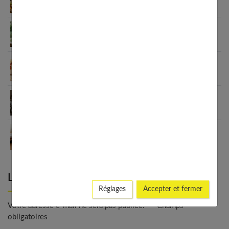
l’immunité familiale
Le minimalisme dans la consommation : choisir la
Slow Life pour moins subir
Soulager les jambes lourdes naturellement : 10
solutions simples qui fonctionnent vraiment
Comment améliorer son espace nuit pour en faire
un véritable cocon ?
Guide complet sur la santé des femmes et
l’hygiène féminine : comprendre et adopter les
bons gestes
Laisser un commentaire
Réglages
Accepter et fermer
Votre adresse e-mail ne sera pas publiée. - * Champs
obligatoires