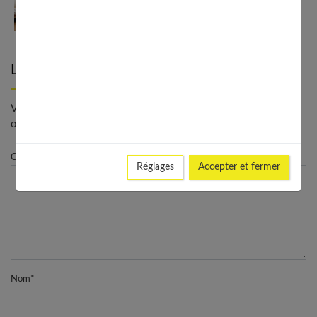
Guide complet sur la santé des femmes et
l’hygiène féminine : comprendre et adopter les
bons gestes
Laisser un commentaire
Votre adresse e-mail ne sera pas publiée. - * Champs
obligatoires
Commentaire
Réglages
Accepter et fermer
Nom
*