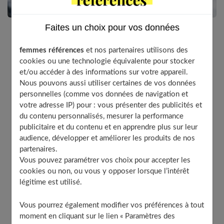
Faites un choix pour vos données
Même pour quelques jours, même s’il fait froid, on
femmes références
et nos partenaires utilisons des
n’oublie pas les conseils de protection solaire !
cookies ou une technologie équivalente pour stocker
et/ou accéder à des informations sur votre appareil.
Nous pouvons aussi utiliser certaines de vos données
Quand on part à la montagne au mois de février ou de
personnelles (comme vos données de navigation et
votre adresse IP) pour : vous présenter des publicités et
mars, les vacances de l'été dernier sont très loin. On a
du contenu personnalisés, mesurer la performance
oublié les bons conseils de prévention solaire et,
publicitaire et du contenu et en apprendre plus sur leur
surtout, on veut rentrer bien bronzé(e). La durée
audience, développer et améliorer les produits de nos
moyenne de ces vacances est de 5-6 jours, une semaine
partenaires.
Vous pouvez paramétrer vos choix pour accepter les
dans le meilleur des cas. Bref, toutes les conditions sont
cookies ou non, ou vous y opposer lorsque l’intérêt
réunies pour faire des bêtises.
légitime est utilisé.
Vous pourrez également modifier vos préférences à tout
Table of Contents
moment en cliquant sur le lien « Paramètres des