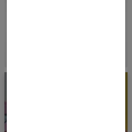
Rédactrice en chef et chercheuse de tendances pour
Femmes Références, j'explore avec passion les
univers de la mode, du bien-être et de la psychologie
relationnelle. Forte de plusieurs années d'expérience
dans le journalisme lifestyle, je m'efforce de
décrypter le quotidien pour offrir aux femmes des
conseils fiables, inspirants et ancrés dans leur
époque.
Newsletter femmes références
Restez informé en vous inscrivant à notre
newsletter
E-mail