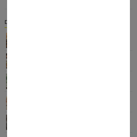
Derniers articles :
Appareil auditif rechargeable : la révolution qui
change tout
Habitudes quotidiennes pour renforcer
l’immunité familiale
Le minimalisme dans la consommation : choisir la
Slow Life pour moins subir
Soulager les jambes lourdes naturellement : 10
solutions simples qui fonctionnent vraiment
Comment améliorer son espace nuit pour en faire
un véritable cocon ?