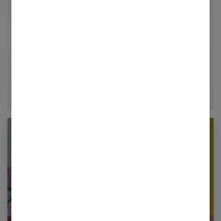
Femmes Références, j'explore avec passion les
univers de la mode, du bien-être et de la psychologie
relationnelle. Forte de plusieurs années d'expérience
dans le journalisme lifestyle, je m'efforce de
décrypter le quotidien pour offrir aux femmes des
conseils fiables, inspirants et ancrés dans leur
époque.
Newsletter femmes références
Restez informé en vous inscrivant à notre
newsletter
E-mail