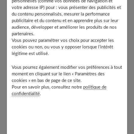
personnelles (comme vos données de navigation et
Or, si la majorité des médicaments sont conçus pour
votre adresse IP) pour : vous présenter des publicités et
être conservés à température ambiante, certains
du contenu personnalisés, mesurer la performance
doivent être impérativement stockés entre 2°C et 8°C,
publicitaire et du contenu et en apprendre plus sur leur
audience, développer et améliorer les produits de nos
comme des vaccins ou des médicaments pris en
partenaires.
injection (anti-TNF pour un rhumatisme inflammatoire,
Vous pouvez paramétrer vos choix pour accepter les
par exemple).
cookies ou non, ou vous y opposer lorsque l’intérêt
légitime est utilisé.
D'autres encore à une température inférieure à 25-30°C
Vous pourrez également modifier vos préférences à tout
(une fois entamés, les stylos à
insuline
, par exemple,
moment en cliquant sur le lien « Paramètres des
doivent être gardés à une température inférieure à 25
cookies » en bas de page de ce site.
C). En l'absence de mention spécifique, la conservation à
Pour en savoir plus, consultez notre
politique de
température ambiante prévaut.
confidentialité
.
Découvrez aussi nos recommandations dans
Comment
bien préserver son audition
.