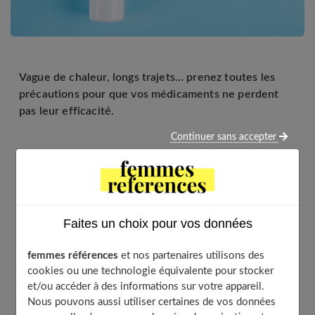
Vague de chaleur, longs trajets… prenez toutes les
précautions pour que vos médicaments ne perdent
pas leur efficacité.
Continuer sans accepter
Avant d'obtenir leur autorisation de mise sur le marché,
tous les médicaments subissent des tests destinés à
garantir leur stabilité
pour une
durée donnée
et dans
des
conditions de stockage
bien déterminées.
Faites un choix pour vos données
Ces indications de conservation figurent sur le
femmes références
et nos partenaires utilisons des
conditionnement du médicament, en plus de la date de
cookies ou une technologie équivalente pour stocker
et/ou accéder à des informations sur votre appareil.
péremption.
Nous pouvons aussi utiliser certaines de vos données