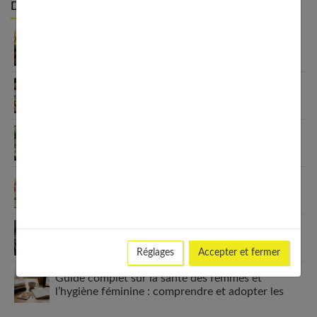
Derniers articles :
Appareil auditif rechargeable : la révolution qui
change tout
Habitudes quotidiennes pour renforcer
l’immunité familiale
Le minimalisme dans la consommation : choisir la
Slow Life pour moins subir
Soulager les jambes lourdes naturellement : 10
solutions simples qui fonctionnent vraiment
Comment améliorer son espace nuit pour en faire
un véritable cocon ?
Réglages
Accepter et fermer
Guide complet sur la santé des femmes et
l’hygiène féminine : comprendre et adopter les
bons gestes