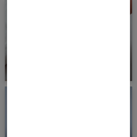
Autogreffe ganglionnaire : quand le
lymphœdème persiste