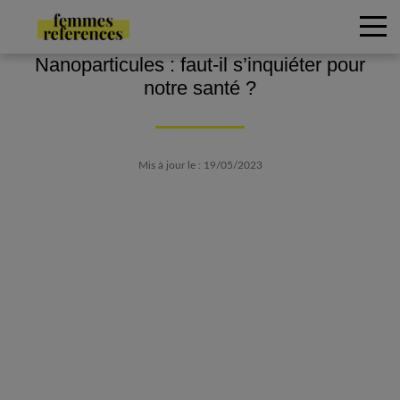
Nanoparticules : faut-il s’inquiéter pour
notre santé ?
Mis à jour le : 19/05/2023