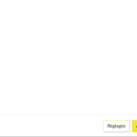
© istock
m pour commencer la gymnastique ?
ssayer
Réglages
landaise, sa spiritualité, sa musique (avec la danse Ram Muay, et
 combat).