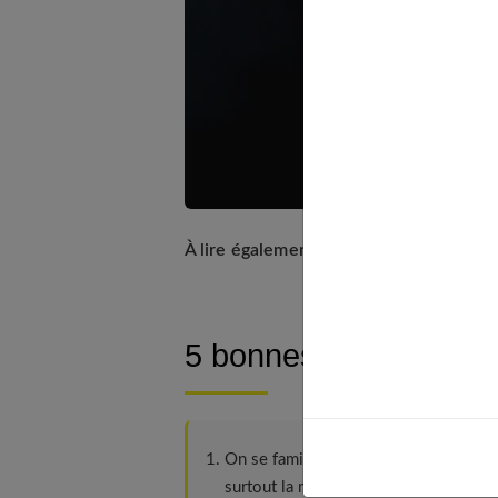
À lire également :
Quelles maniques gy
5 bonnes raisons d’e
On se familiarise avec la culture thaï
surtout la musique qui rythme tout le