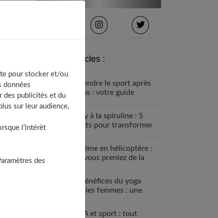
Derniers articles :
te pour stocker et/ou
Reprendre le sport après
os données
40 ans : votre guide
 des publicités et du
complet pour une nouvelle
lus sur leur audience,
aventure active
Whey à la spiruline : 5
secrets pour transformer
sque l’intérêt
votre corps naturellement
Baptême en hélicoptère :
et si vous preniez de la
Paramètres des
hauteur ?
Les bénéfices du yoga
pour les femmes : une
discipline à intégrer à sa
routine
BCAA et sport : tout