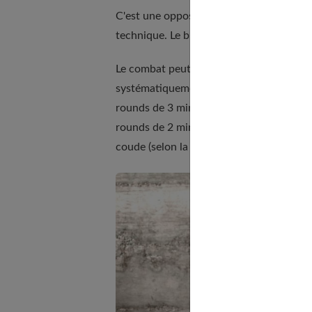
C'est une opposition entre deux personn
technique. Le but est de dominer l'autre, 
Le combat peut être précédé d'une danse
systématiquement en Thaïlande. Selon le 
rounds de 3 minutes pour les professionn
rounds de 2 min pour les classes C (en c
coude (selon la fédération), de tibia circ