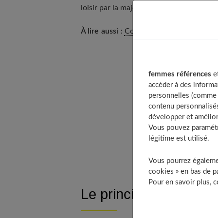
loisir par la majorité des adeptes.
À lire aussi :
Comment choisir son club 
T
femmes références
et
accéder à des informa
personnelles (comme v
contenu personnalisés
développer et amélior
Vous pouvez paramétre
légitime est utilisé.
Vous pourrez égalemen
cookies » en bas de pa
Pour en savoir plus, 
Le principe ?