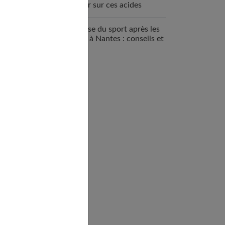
savoir sur ces acides
aminés essentiels
Reprise du sport après les
fêtes à Nantes : conseils et
bonnes adresses