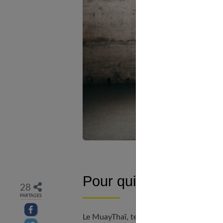
Pour qui ?
28
PARTAGES
Partager sur facebook
Le MuayThaï, tel qu'il est souvent prati