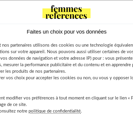
de gym ?
Faites un choix pour vos données
able of Contents
 nos partenaires utilisons des cookies ou une technologie équivalen
Le principe ?
tions sur votre appareil. Nous pouvons aussi utiliser certaines de v
os données de navigation et votre adresse IP) pour : vous présenter
Pour qui ?
, mesurer la performance publicitaire et du contenu et en apprendre p
Comment s’équiper ?
er les produits de nos partenaires.
5 bonnes raisons d’essayer
r vos choix pour accepter les cookies ou non, ou vous y opposer lor
Et les hommes ?
t modifier vos préférences à tout moment en cliquant sur le lien « 
ge de ce site.
consultez notre
politique de confidentialité
.