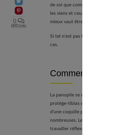
Partager sur Twitter
de soi que comme un combat violent. On a
Epingler sur Pinterest
les siens et ceux de l'autre. Tout le mo
0
mieux vaut être souple, avoir un bon ter
RÉACTIONS
Si tel n'est pas le cas, je conseille de 
cas.
Comment s’équiper ?
La panoplie se compose souvent d'un shor
protège-tibias ou protège-tibias et pied
d'une coquille pour les hommes, pour la 
nombreuses. Le pao, sorte de manchon am
travailler réflexes, précision et tonicité