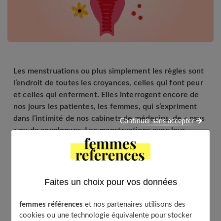
Les menstruations ou plus simplement les règles sont
l’endroit de toutes les croyances, celles qui font peur
et celles qui enferment. Elles interrogent encore de
nos jours les patientes, les femmes, qui s’expriment
dans l’intimité de nos cabinets de médecins, de « psys
Continuer sans accepter
» ou de sexologues. Les menstruations avec leur
cortège de maux et de mystères sont un vrai sujet qui
mérite d’être abordé. Nous abordions la partie
médicale la semaine dernière. Aujourd’hui, nous
évoquerons le vécu des femmes, leurs ressentis, et
Faites un choix pour vos données
les tabous que soulèvent les menstruations.
femmes références
et nos partenaires utilisons des
cookies ou une technologie équivalente pour stocker