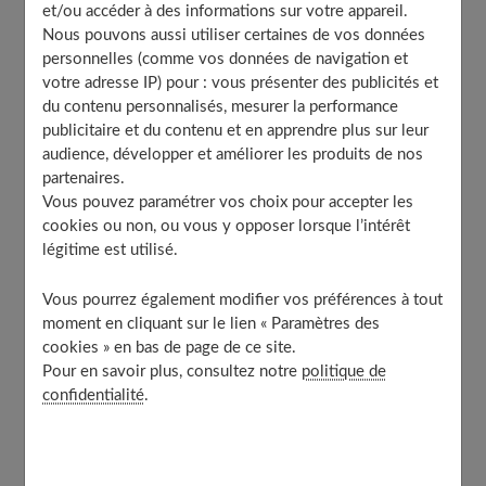
et/ou accéder à des informations sur votre appareil.
Table of Contents
Nous pouvons aussi utiliser certaines de vos données
personnelles (comme vos données de navigation et
Les règles : des conséquences psys à ne pas négliger
votre adresse IP) pour : vous présenter des publicités et
Les menstruations, encore trop tabou !
du contenu personnalisés, mesurer la performance
Des différentes étapes de la vie
publicitaire et du contenu et en apprendre plus sur leur
audience, développer et améliorer les produits de nos
Un cycle régulier : indicateur de bonne santé ?
partenaires.
La vue des règles
Vous pouvez paramétrer vos choix pour accepter les
Entre fierté et honte
cookies ou non, ou vous y opposer lorsque l’intérêt
légitime est utilisé.
À découvrir aussi
Vous pourrez également modifier vos préférences à tout
moment en cliquant sur le lien « Paramètres des
Les règles : des conséquences psys à
cookies » en bas de page de ce site.
ne pas négliger
Pour en savoir plus, consultez notre
politique de
confidentialité
.
Encadrées de tout temps par les croyances et les
interdits, les règles ou menstruations, viennent rythmer