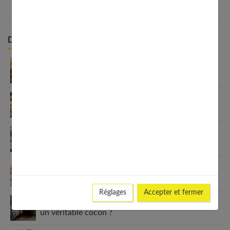
Derniers articles :
Appareil auditif rechargeable : la révolution qui
change tout
Habitudes quotidiennes pour renforcer
l’immunité familiale
Le minimalisme dans la consommation : choisir la
Slow Life pour moins subir
Soulager les jambes lourdes naturellement : 10
solutions simples qui fonctionnent vraiment
Réglages
Accepter et fermer
Comment améliorer son espace nuit pour en faire
un véritable cocon ?