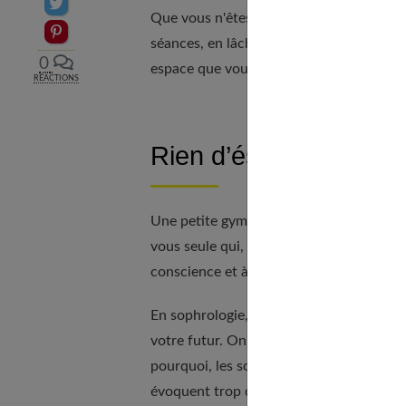
Partager sur Twitter
Que vous n'êtes pas uniquement constitu
Epingler sur Pinterest
séances, en lâchant vos tensions vous 
0
espace que vous avez "vidé" par du positi
RÉACTIONS
Rien d’ésotérique
Une petite gymnastique qui s'attrape asse
vous seule qui, avec votre corps, vivez v
conscience et à vos mécanismes de tran
En sophrologie, c’est votre corps qui v
votre futur. On ne cherche plus à raisonn
pourquoi, les sophrologues évitent d’util
évoquent trop quelque chose que l'on fait