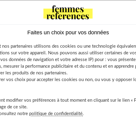
s, que je prenais depuis longtemps...
Faites un choix pour vos données
sser de ma peur de l'eau et ça a marché... » « Enfin, je n'arrive plus
Autant de petites victoires qui ne doivent rien au hasard. Mais
 nos partenaires utilisons des cookies ou une technologie équivalen
loir changer dans votre manière de fonctionner.
tions sur votre appareil. Nous pouvons aussi utiliser certaines de v
os données de navigation et votre adresse IP) pour : vous présenter
 un mal-être qui empêchent d'avancer. Et à l'arrivée, il y a une
, mesurer la performance publicitaire et du contenu et en apprendre p
tonnée et réjouie des découvertes qu'elle a faites sur elle-
er les produits de nos partenaires.
r vos choix pour accepter les cookies ou non, ou vous y opposer lor
vec un autre regard. Et surtout, il y a un sourire, une voix
f, ni d'illuminé...
t modifier vos préférences à tout moment en cliquant sur le lien « 
ge de ce site.
ts
consultez notre
politique de confidentialité
.
tage automatique
 de l’agréable avec la sophrologie