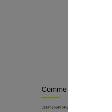
Rien d’ésotériq
Pourquoi consu
Comment se pas
Quelles sont se
À faire chez soi
Posture ass
Le pompage 
La respirat
À découvrir
Comme en pilotage a
L'état sophrologique est
un état normal