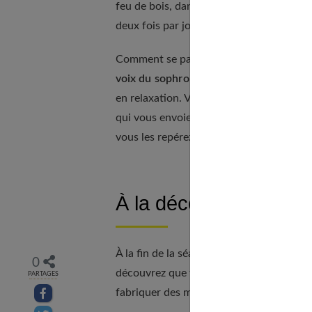
feu de bois, dans un hamac, sur la plage
deux fois par jour : au réveil et à l'endo
Comment se passe une séance ? Vous ê
voix du sophrologue
qui vous amène à vo
en relaxation. Vous êtes dans votre corp
qui vous envoient des sensations agréabl
vous les repérez, sans vous y attarder.
À la découverte de l’
À la fin de la séance (15 minutes), vous 
0
découvrez que votre corps va bien à 90%.
PARTAGES
fabriquer des milliards de cellules, des h
Partager sur facebook