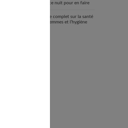
espace nuit pour en faire
un véritable cocon ?
Guide complet sur la santé
des femmes et l’hygiène
féminine : comprendre et
adopter les bons gestes