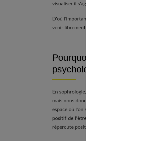
visualiser il s'agit de se mettre en état de
D'où l'importance de
savoir se relaxer e
venir librement. Et si pour penser positif
Pourquoi consulter un
psychologue ?
En sophrologie, nous ne cherchons pas 
mais nous donnons les moyens - à notre c
espace où l'on s'occupe de ce qui va et v
positif de l'être
. Son principe de base es
répercute positivement sur tous les élé