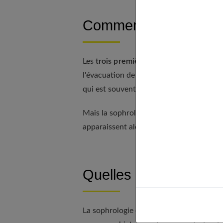
Comment se passe une
Les
trois premières séances vous appre
l'évacuation de l'énergie des organes. On a
qui est souvent rapide. Les protocoles s
Mais la sophrologie nous offrant toujours
apparaissent alors..
Quelles sont ses pers
La sophrologie est une discipline jeune,