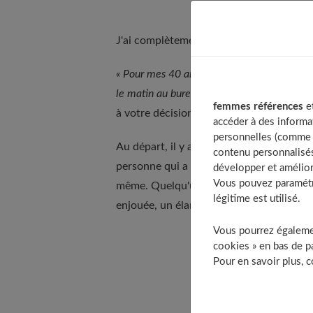
J'ai complètement arrêté les anxiolytique
« Pour mes 40 ans, j'ai décidé de me débarra
le matin au bureau avec la gorge nouée... »
femmes références
et
à votre décision et persévérance de vou
accéder à des informa
personnelles (comme v
Au départ, il y a toujours une difficulté,
contenu personnalisés
personne qui a repris confiance en elle, é
développer et amélior
Vous pouvez paramétre
même. Quelqu'un qui envisage son futur a
légitime est utilisé.
enjouée, un élan nouveau. Sans rien de naï
Vous pourrez égalemen
cookies » en bas de pa
Table of Conten
Pour en savoir plus, 
Comme en pilo
À la découverte