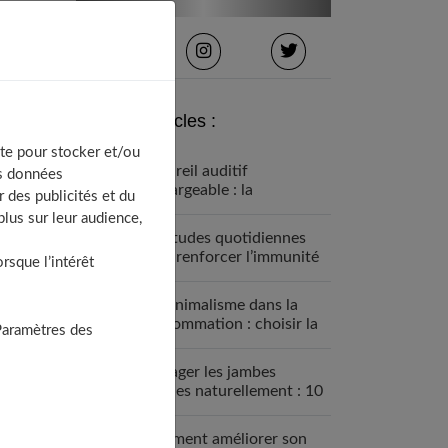
Derniers articles :
te pour stocker et/ou
Appareil auditif
os données
rechargeable : la
 des publicités et du
révolution qui change tout
lus sur leur audience,
Habitudes quotidiennes
pour renforcer l’immunité
sque l’intérêt
familiale
Le minimalisme dans la
consommation : choisir la
Paramètres des
Slow Life pour moins subir
Soulager les jambes
lourdes naturellement : 10
solutions simples qui
fonctionnent vraiment
Comment améliorer son