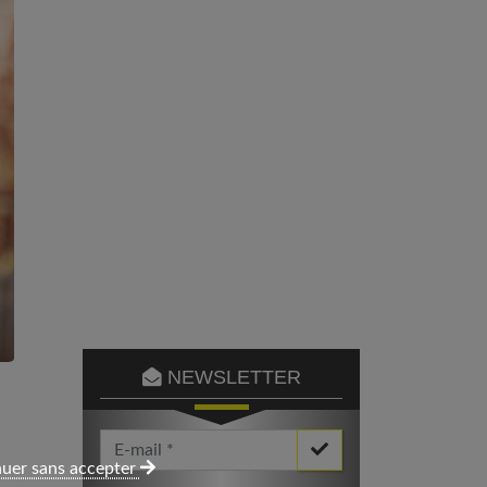
NEWSLETTER
Votre Email *
uer sans accepter