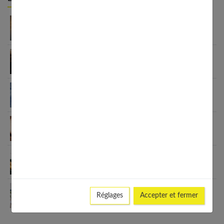
Gérer la charge mentale : guide de la femme
active
Interprétation des rêves : comprendre votre
inconscient
Signification des rêves : décoder les messages de
votre inconscient
Santé mentale des femmes et sexualité : liens,
impacts et solutions
Améliorer ma santé mentale : guide complet 2025
Trouver un bon thérapeute : le guide complet
Réglages
Accepter et fermer
2025