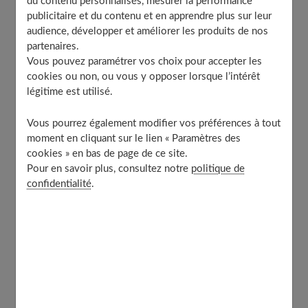
du contenu personnalisés, mesurer la performance
Qu'est-ce qu'une "Femme de demain" ?
publicitaire et du contenu et en apprendre plus sur leur
audience, développer et améliorer les produits de nos
partenaires.
Loin des clichés, la
femme de demain
est avant tout
Vous pouvez paramétrer vos choix pour accepter les
une femme libre de ses choix, actrice de sa propre
vie
.
cookies ou non, ou vous y opposer lorsque l’intérêt
légitime est utilisé.
Elle est plurielle, complexe, et refuse les étiquettes.
Vous pourrez également modifier vos préférences à tout
Définition et interprétations multiples
moment en cliquant sur le lien « Paramètres des
cookies » en bas de page de ce site.
Définir la femme du futur est un exercice fascinant.
Pour en savoir plus, consultez notre
politique de
confidentialité
.
Pour certains, elle est une leader née, brisant les
plafonds de verre. Pour d'autres, elle est une artiste, une
scientifique ou une mère qui réinvente son quotidien.
Au fond, elle est celle qui ose être elle-même, en
alignement avec ses valeurs profondes. Elle puise sa
force dans son authenticité et sa capacité à s'adapter, à
apprendre et à se réinventer sans cesse. C'est