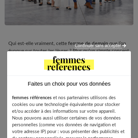
Qui est-elle vraiment, cette
femme de demain
que l’on
Continuer sans accepter
évoque sur toutes les lèvres ? Plus qu’un simple concept
à la mode, elle incarne une profonde transformation,
une promesse d’avenir, un mouvement puissant qui
redessine les contours de notre société. Elle n’est pas un
modèle unique, mais une mosaïque de visages,
Faites un choix pour vos données
d’ambitions et de combats. En 2025, alors que le monde
accélère, les questions sur son rôle et sa place
femmes références
et nos partenaires utilisons des
deviennent centrales. Partons ensemble à la découverte
cookies ou une technologie équivalente pour stocker
de celle qui, par sa force et sa vision, façonne le monde
et/ou accéder à des informations sur votre appareil.
de
demain
.
Nous pouvons aussi utiliser certaines de vos données
personnelles (comme vos données de navigation et
votre adresse IP) pour : vous présenter des publicités et