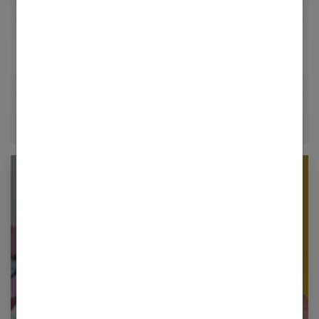
Par Guillaume
Passionné d'architecture d'intérieur, de loisirs créatifs
et d'aménagement, Guillaume partage ses meilleures
astuces déco et conseils d'organisation pour
transformer chaque maison en un véritable cocon
chaleureux.
Newsletter femmes références
Restez informé en vous inscrivant à notre
newsletter
E-mail