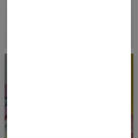
relationnelle. Forte de plusieurs années d'expérience
dans le journalisme lifestyle, je m'efforce de
décrypter le quotidien pour offrir aux femmes des
conseils fiables, inspirants et ancrés dans leur
époque.
Newsletter femmes références
Restez informé en vous inscrivant à notre
newsletter
E-mail