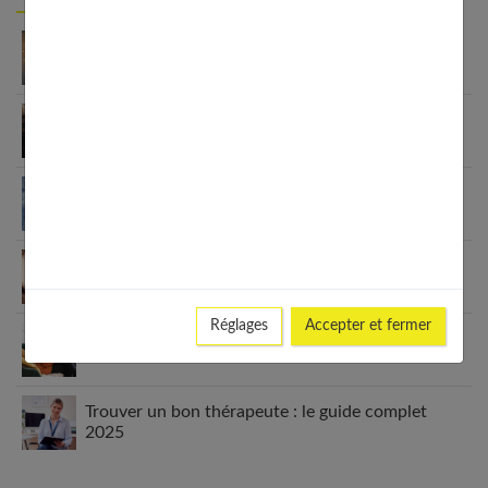
Gérer la charge mentale : guide de la femme
active
Interprétation des rêves : comprendre votre
inconscient
Signification des rêves : décoder les messages de
votre inconscient
Santé mentale des femmes et sexualité : liens,
impacts et solutions
Réglages
Accepter et fermer
Améliorer ma santé mentale : guide complet 2025
Trouver un bon thérapeute : le guide complet
2025