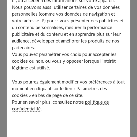
et/ou accéder à des informations sur votre appareil.
cru en moi, je végète dans un métier que j'aime peu... Au
Nous pouvons aussi utiliser certaines de vos données
fond je ne m'aime pas... »
personnelles (comme vos données de navigation et
votre adresse IP) pour : vous présenter des publicités et
du contenu personnalisés, mesurer la performance
Table of Contents
publicitaire et du contenu et en apprendre plus sur leur
audience, développer et améliorer les produits de nos
Accepter ses qualités et ses défauts
partenaires.
Se fixer des objectifs raisonnables
Vous pouvez paramétrer vos choix pour accepter les
Confiance en soi : ne pas redouter l’échec
cookies ou non, ou vous y opposer lorsque l’intérêt
légitime est utilisé.
Conseils pour positiver
Valorisez votre enfant : une étape importante
Vous pourrez également modifier vos préférences à tout
également
moment en cliquant sur le lien « Paramètres des
À découvrir aussi
cookies » en bas de page de ce site.
Pour en savoir plus, consultez notre
politique de
confidentialité
.
Accepter ses qualités et ses défauts
Pourtant, Sophie
est séduisante et a des atouts pour