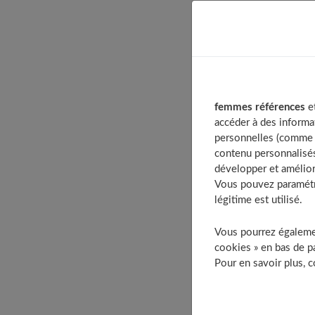
Table of Con
1. Quels hau
2. Quel pant
3. Quelles r
femmes références
et
4. Marquer la
accéder à des informa
personnelles (comme v
5. Équilibrez
contenu personnalisés
6. Pensez ha
développer et amélior
7. Des tenue
Vous pouvez paramétre
légitime est utilisé.
8. On évite l
9. Laissez-vo
Vous pourrez égalemen
10. Et les 
cookies » en bas de pa
À décou
Pour en savoir plus, 