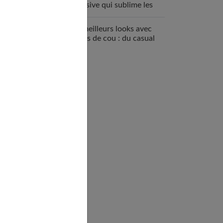
inclusive qui sublime les
femmes
Les meilleurs looks avec
un ras de cou : du casual
au chic