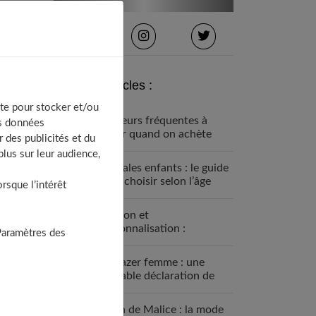
Derniers articles :
te pour stocker et/ou
5 erreurs fréquentes à
os données
éviter quand on achète
 des publicités et du
des vêtements pour ses
lus sur leur audience,
enfants
Sandales enfants : le guide
pour choisir selon l’âge
sque l’intérêt
Fashion et
personnalisation :
Paramètres des
comment créer un style
unique en 2026
Le blazer femme : une
véritable déclaration de
style
Grain de Malice : la mode