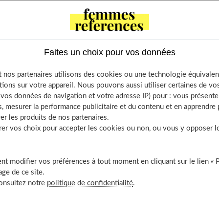
tents
ts porter quand on fait moins d’1,60 mètre ?
Faites un choix pour vos données
alon quand on est petite ?
obes ou jupes quand on est petite ?
 nos partenaires utilisons des cookies ou une technologie équivalen
 taille
tions sur votre appareil. Nous pouvons aussi utiliser certaines de v
os données de navigation et votre adresse IP) pour : vous présenter
 les pièces
, mesurer la performance publicitaire et du contenu et en apprendre p
uteur
er les produits de nos partenaires.
s unies
r vos choix pour accepter les cookies ou non, ou vous y opposer lor
es gros motifs
us séduire par les accessoires
t modifier vos préférences à tout moment en cliquant sur le lien « 
chaussures ?
ge de ce site.
vrir aussi
consultez notre
politique de confidentialité
.