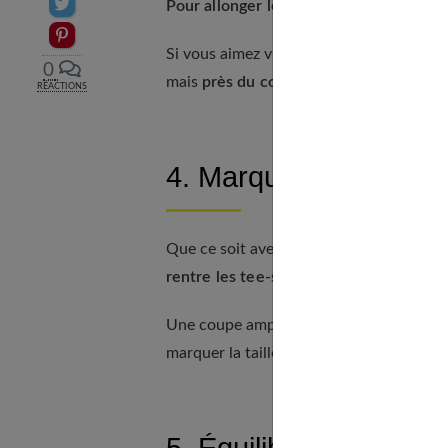
Partager sur Twitter
Pour allonger les jambes,
on pense à la 
Epingler sur Pinterest
Si vous aimez vraiment les robes ou le
0
mais
près du corps
. La robe peut être dro
RÉACTIONS
4. Marquer la taille
Que ce soit avec un pantalon ou une jupe,
rentre les tee-shirts et chemises dans 
Une coupe ample est tout à fait possible
marquer la taille.