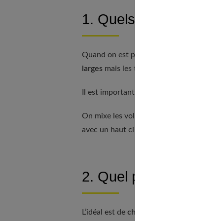
1. Quels hauts porter
Quand on est petite, on peut porter pre
larges
mais les tee-shirts à manches, les
Il est important de bien choisir les détai
On mixe les volumes : avec un haut un p
avec un haut cintré, on peut se permettre
2. Quel pantalon quan
L’idéal est de
choisir des pantalons taill