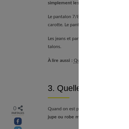
simplement les modèles taille basse.
Le pantalon 7/8 permet d’allonger la sil
carotte. Le pantalon cigarette s’associe 
Les jeans et pantalons slims et skinnys a
talons.
À lire aussi :
Quel jean choisir quand on 
3. Quelles robes ou j
0
Quand on est petite, mieux vaut porter 
PARTAGES
jupe ou robe mini, droite, patineuse…
Partager sur facebook