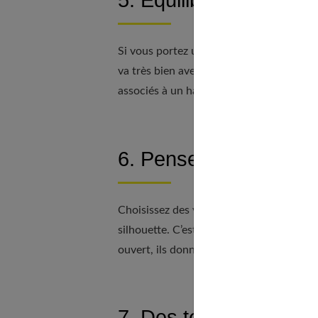
5. Équilibrez les pièc
Si vous portez une pièce près du corps, e
va très bien avec un jean slim ou skinny
associés à un haut près du corps.
6. Pensez hauteur
Choisissez des vêtements qui donnent
un
silhouette. C’est le cas des chemises mais
ouvert, ils donnent une illusion de grand
7. Des tenues unies