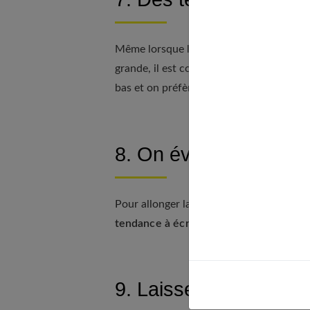
Même lorsque l’on est petite,
on peut po
grande, il est conseillé de respecter cer
bas et on préfère une seule couleur pour
8. On évite les gros m
Pour allonger la silhouette, les petits im
tendance à écraser.
Les rayures vertical
9. Laissez-vous sédui