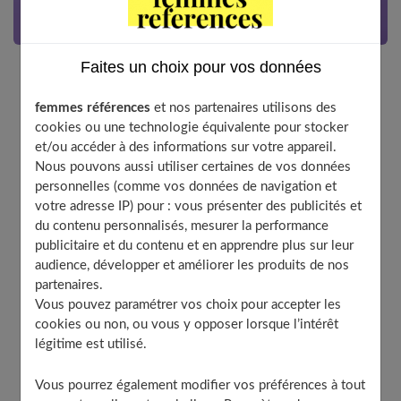
Faites un choix pour vos données
Ces nouveaux vêtements ne changent rien à nos
femmes références
et nos partenaires utilisons des
habitudes. Seulement, au lieu de juste s’habiller, on
cookies ou une technologie équivalente pour stocker
prend soin de soi.
et/ou accéder à des informations sur votre appareil.
Nous pouvons aussi utiliser certaines de vos données
personnelles (comme vos données de navigation et
Parmi les premiers à s'être lancé dans l'aventure,
votre adresse IP) pour : vous présenter des publicités et
Hermès, en 1995, sort des foulards de soie parfumés.
du contenu personnalisés, mesurer la performance
publicitaire et du contenu et en apprendre plus sur leur
Depuis, l'idée a fait son chemin : amincissant,
audience, développer et améliorer les produits de nos
dynamisant, hydratant... Nos revendications
partenaires.
cosmétiques se transforment en collants, tee-shirt ou
Vous pouvez paramétrer vos choix pour accepter les
cookies ou non, ou vous y opposer lorsque l’intérêt
jean.
légitime est utilisé.
Si l‘engouement pour les cosméto-textiles reste pour le
Vous pourrez également modifier vos préférences à tout
moment modéré, on leur promet cependant une