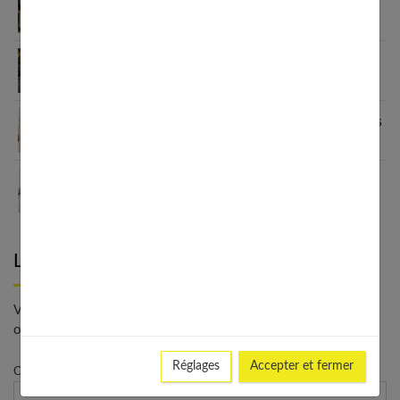
Fashion et personnalisation : comment créer un
style unique en 2026
Le blazer femme : une véritable déclaration de
style
Grain de Malice : la mode inclusive qui sublime les
femmes
Les meilleurs looks avec un ras de cou : du casual
au chic
Laisser un commentaire
Votre adresse e-mail ne sera pas publiée. - * Champs
obligatoires
Réglages
Accepter et fermer
Commentaire