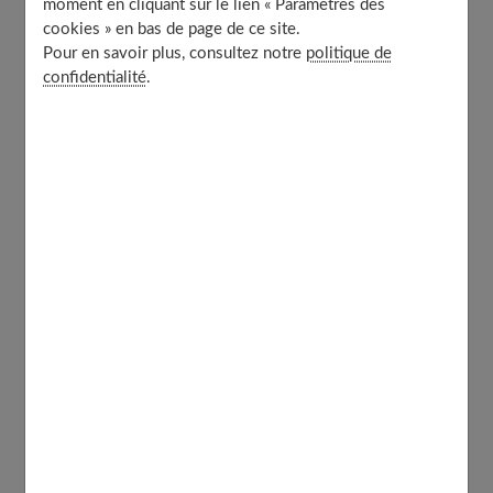
moment en cliquant sur le lien « Paramètres des
croissance et un avenir certains.
cookies » en bas de page de ce site.
Pour en savoir plus, consultez notre
politique de
confidentialité
.
Table of Contents
À quand le label ?
Comment ça marche ?
A venir ?
À découvrir aussi
À quand le label ?
Première difficulté quand on parle de cosméto-textiles :
les définir précisément.
Si cette question vous concerne, notre guide sur
must-