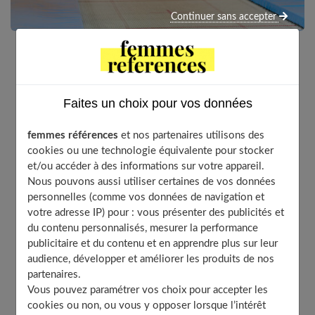
Continuer sans accepter
Une sortie dans un trampoline park est LA meilleure
option si vous cherchez une idée d’activité originale à
Faites un choix pour vos données
faire en famille. Et même si nous sommes
actuellement en plein confinement, rien ne vous
femmes références
et nos partenaires utilisons des
empêche d’ores et déjà de vous renseigner et de vous
cookies ou une technologie équivalente pour stocker
préparer dans l’optique de vous y rendre en famille
et/ou accéder à des informations sur votre appareil.
dès la fin de celui-ci, car vos enfants en auront bien
Nous pouvons aussi utiliser certaines de vos données
besoin !
personnelles (comme vos données de navigation et
votre adresse IP) pour : vous présenter des publicités et
du contenu personnalisés, mesurer la performance
Le trampoline se réalise la plupart du temps dans une
publicitaire et du contenu et en apprendre plus sur leur
enceinte couverte et sécurisée, en indoor lorsqu'il s'agit
audience, développer et améliorer les produits de nos
partenaires.
de trampoline park. Cette activité est parfaite, car
Vous pouvez paramétrer vos choix pour accepter les
chaque membre de la famille peut s'y adonner, les petits
cookies ou non, ou vous y opposer lorsque l’intérêt