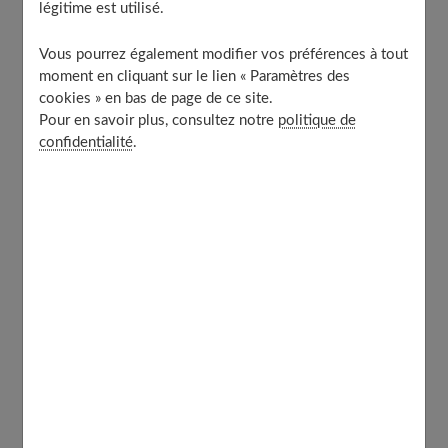
comme les grands, et s'amuser à fond. Topo sur les
légitime est utilisé.
essentiels à savoir pour bien vous préparer.
Vous pourrez également modifier vos préférences à tout
moment en cliquant sur le lien « Paramètres des
Table of Contents
cookies » en bas de page de ce site.
Pour en savoir plus, consultez notre
politique de
Le trampoline park et les équipements indispensables
confidentialité
.
Qu’est-ce que le trampoline park au juste ?
Le matériel d’hygiène et de sécurité indispensable
: les chaussettes pour trampoline
Les avantages du trampoline park en famille
Le trampoline park en famille resserre les liens
Le trampoline en famille pour transmettre les
valeurs du sport
Le trampoline park et les équipements
indispensables