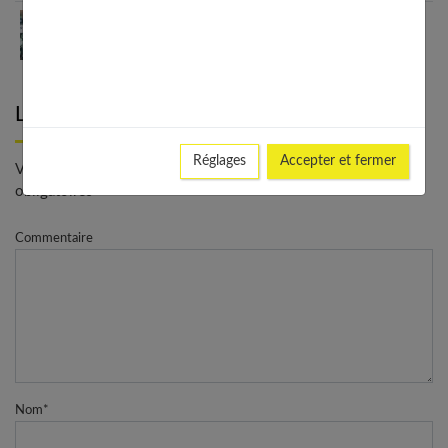
Anniversaire de mariage pas cher : 15 idées qui en
jettent
Laisser un commentaire
Réglages
Accepter et fermer
Votre adresse e-mail ne sera pas publiée. - * Champs
obligatoires
Commentaire
Nom
*