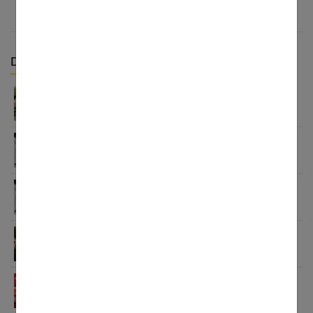
Derniers articles :
Quelle robe porter quand on est invitée à un
mariage ?
Coin lecture cocooning : guide pour créer un
refuge douillet
Cadeau femme enceinte original : 30 idées pour la
surprendre
Tenue d’anniversaire de mariage : 15 looks pour
briller
Organiser une fête d’anniversaire de mariage sans
stress