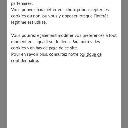
partenaires.
Photo by Jason Sung on Unsplash
Vous pouvez paramétrer vos choix pour accepter les
cookies ou non, ou vous y opposer lorsque l’intérêt
Alors, entre nous, tu as déjà entendu parler des
noces
légitime est utilisé.
d'argent
mais tu te demandes ce que ça signifie
exactement ? Pas de panique, on va démêler tout ça
Vous pourrez également modifier vos préférences à tout
moment en cliquant sur le lien « Paramètres des
ensemble !
cookies » en bas de page de ce site.
Pour en savoir plus, consultez notre
politique de
Les noces d'argent, c'est tout simplement le nom donné
confidentialité
.
au
25e anniversaire de mariage
. Chaque année de
mariage a son petit nom et son métal ou matériau
associé : les noces de coton pour la première année, les
noces de bois pour la cinquième... et l'argent pour les 25
ans. Plutôt poétique, non ?
Mais pourquoi l'argent ? Ce métal précieux symbolise la
solidité et la brillance
que le couple a acquises après un
quart de siècle ensemble. Comme l'argent qui se patine