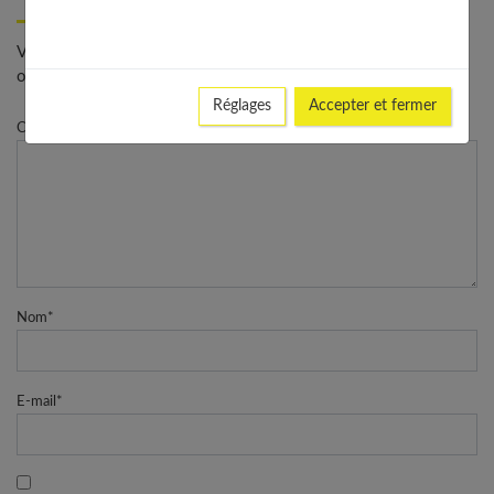
Votre adresse e-mail ne sera pas publiée. - * Champs
obligatoires
Réglages
Accepter et fermer
Commentaire
Nom
*
E-mail
*