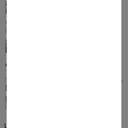
Quelle robe porter quand on est invitée à un
mariage ?
Bagues de fiançailles en diamant
Les 10 accessoires indispensables pour un diner
de mariage réussi
Mariage : ne négligez pas la rédaction de votre
lettre d’invitation
8 ans de mariage : comment célébrer vos noces de
coquelicot ?
20 idées de chignons de mariage pour vous
inspirer
Laisser un commentaire