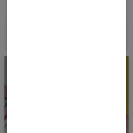
relationnelle. Forte de plusieurs années d'expérience
dans le journalisme lifestyle, je m'efforce de
décrypter le quotidien pour offrir aux femmes des
conseils fiables, inspirants et ancrés dans leur
époque.
Newsletter femmes références
Restez informé en vous inscrivant à notre
newsletter
E-mail