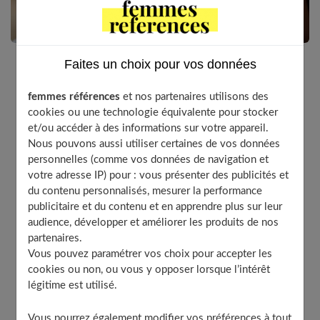
Faites un choix pour vos données
Le mariage est un jour exceptionnel, et, pour la mariée,
femmes références
et nos partenaires utilisons des
le choix de la robe occupe une place prépondérante
cookies ou une technologie équivalente pour stocker
durant les préparatifs ! Parmi les nombreuses sélections
et/ou accéder à des informations sur votre appareil.
qui s’offrent à elle, la robe de mariée en dentelle
Nous pouvons aussi utiliser certaines de vos données
s’impose comme un incontournable, surtout si elle
personnelles (comme vos données de navigation et
aspire à un mariage chic et empreint d’élégance
votre adresse IP) pour : vous présenter des publicités et
intemporelle. Qu’évoque ce tissu romantique ? Quelles
du contenu personnalisés, mesurer la performance
sont les différentes dentelles adaptées à un mariage ?
publicitaire et du contenu et en apprendre plus sur leur
Comment porter votre robe de mariage en dentelle ?
audience, développer et améliorer les produits de nos
partenaires.
Quels motifs de dentelle choisir pour votre robe de
Vous pouvez paramétrer vos choix pour accepter les
mariée ? On vous dit tout !
cookies ou non, ou vous y opposer lorsque l’intérêt
légitime est utilisé.
Vous pourrez également modifier vos préférences à tout
Table of Contents