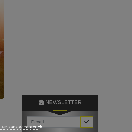
NEWSLETTER
Votre Email *
uer sans accepter