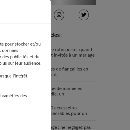
Derniers articles :
te pour stocker et/ou
Quelle robe porter quand
os données
on est invitée à un mariage
 des publicités et du
?
lus sur leur audience,
Bagues de fiançailles en
diamant
sque l’intérêt
La robe de mariée en
dentelle, un
Paramètres des
incontournable pour un
mariage chic
Les 10 accessoires
indispensables pour un
diner de mariage réussi
Mariage : ne négligez pas