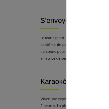
S’envoyer en l’air
Le mariage est un grand saut dans le vi
baptême de parachute
? Il faut tout d
personne pour voler à plus de 4 000 m. d’
amatrice de sensations fortes.
Karaoké privatif entre
Vivez une expérience amusante en priva
2 heures. La playlist est régulièrement a