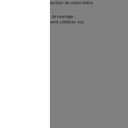
la rédaction de votre lettre
d’invitation
8 ans de mariage :
comment célébrer vos
noces de coquelicot ?