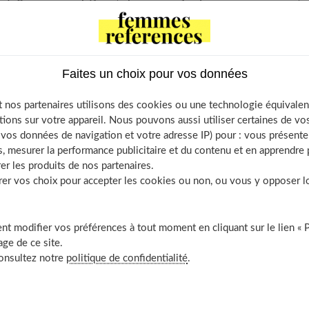
ales pour rendre la dernière soirée de célibataire de votre
 organiser un enterrement de vie de jeune fille inoubliable.
Faites un choix pour vos données
 nos partenaires utilisons des cookies ou une technologie équivalen
ur un enterrement de vie de jeune fille
tions sur votre appareil. Nous pouvons aussi utiliser certaines de v
os données de navigation et votre adresse IP) pour : vous présenter
A
, mesurer la performance publicitaire et du contenu et en apprendre p
ga entre copines
er les produits de nos partenaires.
our un EVJF fun
r vos choix pour accepter les cookies ou non, ou vous y opposer lor
ies pour immortaliser l’enterrement de vie de jeune fille
t modifier vos préférences à tout moment en cliquant sur le lien « 
opines
ge de ce site.
sissez l’Escape Game
consultez notre
politique de confidentialité
.
um
uillage pour un EVJF sexy