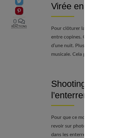
Partager sur Twitter
Virée en boîte de nui
Epingler sur Pinterest
0
RÉACTIONS
Pour clôturer la journée et la vie de céli
entre copines. Carré VIP, champagne et li
d’une nuit. Plus original encore, vous p
musicale. Cela plait toujours à une futu
Shooting photos entre
l’enterrement de vie de
Pour que ce moment reste gravé, quoi 
revoir sur photos vos merveilleux souven
dans les enterrements de vie de jeune fil