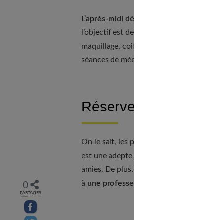
L’
après-midi détente
fait toujours un su
l’objectif est de se détendre avant le jo
maquillage, coiffure, manucure, pédicur
séances de méditation, de yoga ou des co
Réserver un cours de
On le sait, les préparatifs du mariage so
est une adepte de la détente et de la rel
amies. De plus, c’est un excellent moyen
à
une professeur de yoga
qui pourra se
0
PARTAGES
Partager sur facebook