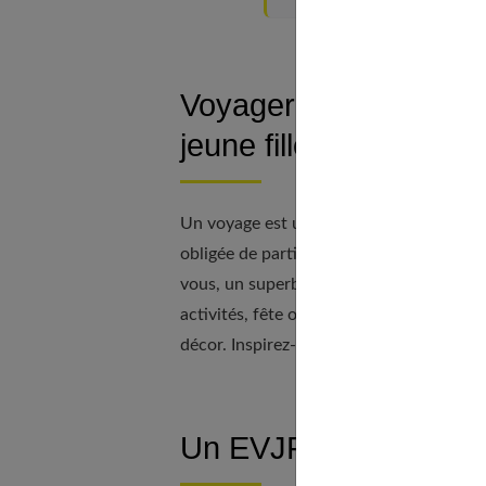
Voyager entre copines
jeune fille
Un voyage est une excellente option po
obligée de partir à l’autre bout du monde
vous, un superbe chalet à la montagne o
activités, fête ou farniente, l’important
décor. Inspirez-vous des
destinations t
Un EVJF détente au 