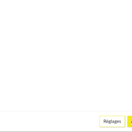
pour fêter ça
 vos noces de muguet ?
Réglages