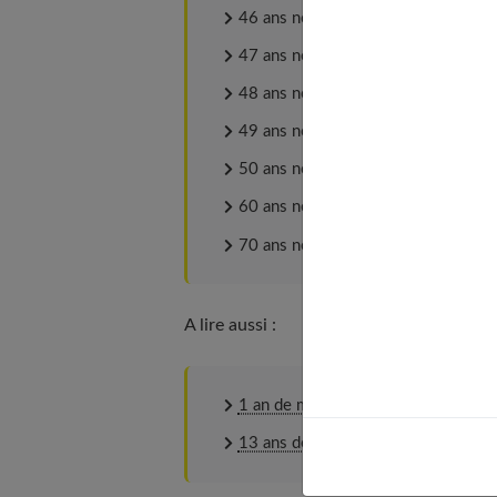
46 ans noces de lavande
47 ans noces de cachemire
48 ans noces d'améthyste
49 ans noces de cèdre
50 ans noces d'or
60 ans noces de diamant
70 ans noces de platine
A lire aussi :
1 an de mariage : 20 idées géniales 
13 ans de mariage : que faire pour