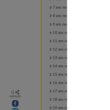
7 ans noces de laine
8 ans noces de coquelicot
9 ans noces de faïence
10 ans noces d'étain
11 ans noces de corail
12 ans noces de froment
13 ans noces de muguet
14 ans noces de plomb
15 ans noces de porcelaine
16 ans noces de saphir
17 ans noces de roses
0
PARTAGES
18 ans noces de turquoise
Partager sur facebook
19 ans noces de cretonne