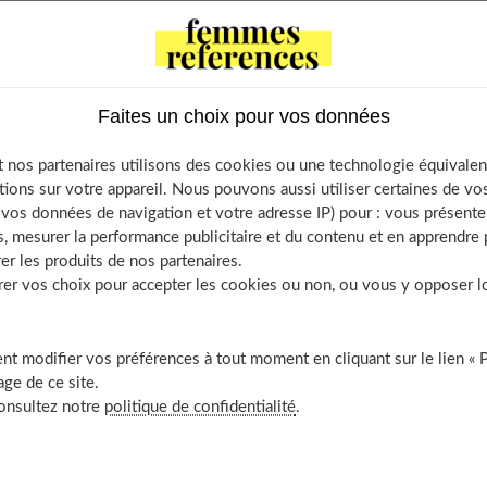
e vingt-cinq années pour célébrer, entre soi, tous les ans, ce bel
Faites un choix pour vos données
 nos partenaires utilisons des cookies ou une technologie équivalen
cette date par des fleurs ou un petit cadeau. Madame, de votre
tions sur votre appareil. Nous pouvons aussi utiliser certaines de v
té » et à prévoir les petits détails de la fête. S'il y a de jeunes
os données de navigation et votre adresse IP) pour : vous présenter
s prévoirez la personne qui en assurera la garde. De même pour
, mesurer la performance publicitaire et du contenu et en apprendre p
er les produits de nos partenaires.
r vos choix pour accepter les cookies ou non, ou vous y opposer lor
 de ne pas oublier la date ! Cela peut arriver, en dépit des
s de peine qu'on ne l'imagine. Alors, monsieur, prenez toute
t modifier vos préférences à tout moment en cliquant sur le lien « 
ge de ce site.
consultez notre
politique de confidentialité
.
otre article sur
Comment calculer sa date d’ovulation
.