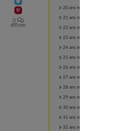
Partager sur Twitter
20 ans noces de cristal
Epingler sur Pinterest
21 ans noces d'opale
0
RÉACTIONS
22 ans noces de bronze
23 ans noces de béryl
24 ans noces de satin
25 ans noces d'argent
26 ans noces de jade
27 ans noces d'acajou
28 ans noces de nickel
29 ans noces de velours
30 ans noces de perles
31 ans noces de basane
32 ans noces de cuivre