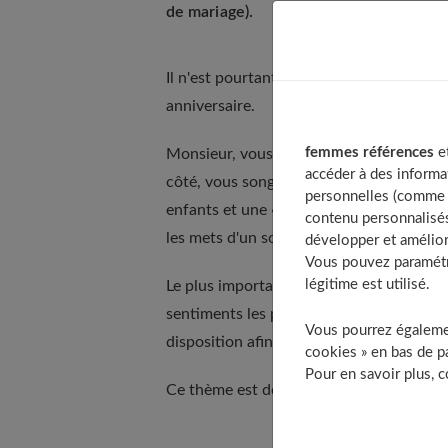
de mariage).
Il n'est pourtant pas nécessaire d'attendr
anniversaire.
femmes références
et
Monsieur, vous aurez à cœur de marquer 
accéder à des informa
côté, vous songerez à vous « faire une beau
personnelles (comme v
enfants et une « sortie » envisagée, vou
contenu personnalisés
les mets d'un souper en tête à tête.
développer et amélior
Vous pouvez paramétre
légitime est utilisé.
Le plus important de tout pour le mari est
sentiments les plus tendres, et faire plu
Vous pourrez égalemen
disposition afin d'éviter un tel accident.
cookies » en bas de pa
Pour en savoir plus, 
Ce thème est développé en détail dans n