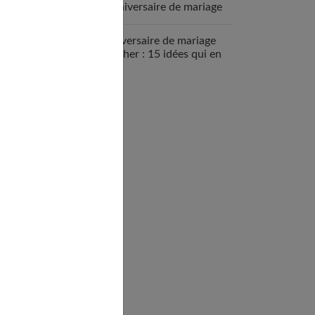
d’anniversaire de mariage
sans stress
Anniversaire de mariage
pas cher : 15 idées qui en
jettent