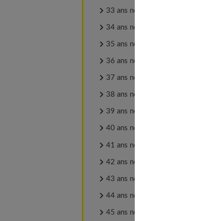
33 ans noces de porphyre
34 ans noces d'ambre
35 ans noces d'émeraude
36 ans noces de mousseline
37 ans noces de papier
38 ans noces de mercure
39 ans noces de crêpe
40 ans noces de rubis
41 ans noces de fer
42 ans noces de nacre
43 ans noces de flanelle
44 ans noces de topaze
45 ans noces de vermeil