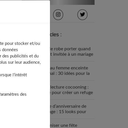
Derniers articles :
te pour stocker et/ou
Quelle robe porter quand
os données
on est invitée à un mariage
 des publicités et du
?
lus sur leur audience,
Cadeau femme enceinte
original : 30 idées pour la
sque l’intérêt
surprendre
Coin lecture cocooning :
guide pour créer un refuge
Paramètres des
douillet
Tenue d’anniversaire de
mariage : 15 looks pour
briller
Organiser une fête