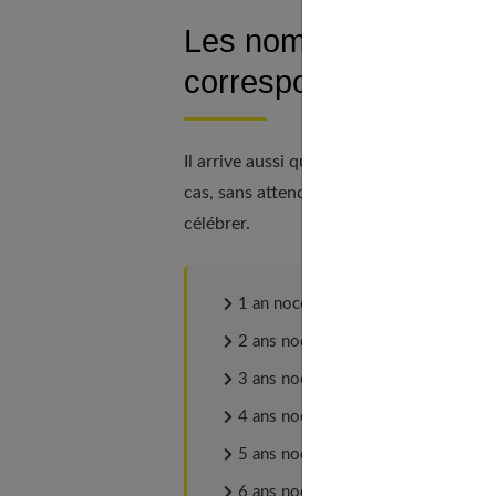
Les noms des annivers
correspondantes
Il arrive aussi que, faute d'en connaître l
cas, sans attendre les noces de diamant,
célébrer.
1 an noces de coton
2 ans noces de papier
3 ans noces de cuir
4 ans noces de cire
5 ans noces de soie
6 ans noces de chypre