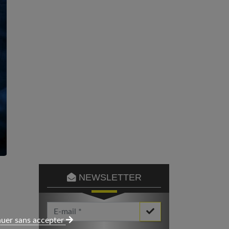
NEWSLETTER
Votre Email *
uer sans accepter