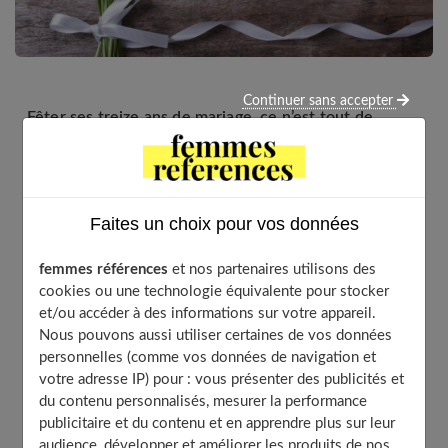
Continuer sans accepter
Fêter ses treize ans de mariage, ce n’est tout de
même pas rien ! Cette année, parfois charnière pour
certains couples, est associée au muguet, aux petites
cloches parfumées très jolies mais dont les feuilles
Faites un choix pour vos données
sont toxiques… Comment fêter vos 13 ans de
mariage ? Quel cadeau vous faire pour réellement en
femmes références
et nos partenaires utilisons des
profiter ?
cookies ou une technologie équivalente pour stocker
et/ou accéder à des informations sur votre appareil.
Nous pouvons aussi utiliser certaines de vos données
personnelles (comme vos données de navigation et
votre adresse IP) pour : vous présenter des publicités et
Table of Contents
du contenu personnalisés, mesurer la performance
publicitaire et du contenu et en apprendre plus sur leur
Le mariage et le muguet
audience, développer et améliorer les produits de nos