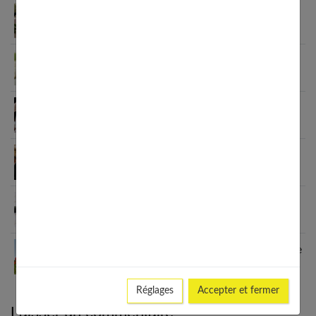
Quelle robe porter quand on est invitée à un
mariage ?
Bagues de fiançailles en diamant
La robe de mariée en dentelle, un incontournable
pour un mariage chic
Les 10 accessoires indispensables pour un diner
de mariage réussi
Mariage : ne négligez pas la rédaction de votre
lettre d’invitation
8 ans de mariage : comment célébrer vos noces de
coquelicot ?
Réglages
Accepter et fermer
Laisser un commentaire