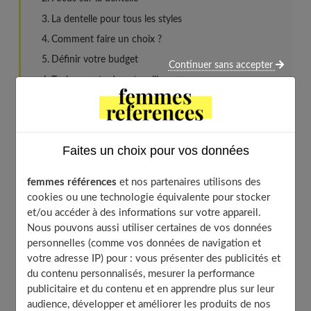
La dentelle pour tous les styles
Comment faire un choix ?
Définir votre budget
Continuer sans accepter
Tenir compte de votre silhouette
Des modèles de robes de mariée en dentelle qui nous
inspirent
Faites un choix pour vos données
Une robe intemporelle
femmes références
et nos partenaires utilisons des
cookies ou une technologie équivalente pour stocker
et/ou accéder à des informations sur votre appareil.
Si saison après saison, la robe de mariée est revisitée, la
Nous pouvons aussi utiliser certaines de vos données
dentelle reste toujours dans le cœur des couturiers et
personnelles (comme vos données de navigation et
des stylistes. Elle résiste à toutes les tendances et
votre adresse IP) pour : vous présenter des publicités et
traverse les époques sans jamais se démoder. Les lignes
du contenu personnalisés, mesurer la performance
publicitaire et du contenu et en apprendre plus sur leur
sont adaptées à la tendance actuelle pour des
audience, développer et améliorer les produits de nos
silhouettes modernes et féminines. Si durant quelques