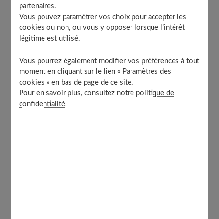
partenaires.
années elle avait plus ou moins disparu, elle revient en
Vous pouvez paramétrer vos choix pour accepter les
force depuis que Kate Middleton la remise au goût du
cookies ou non, ou vous y opposer lorsque l’intérêt
légitime est utilisé.
jour. Elle donne toujours un petit air romantique et chic.
Elle s’invite par petites touches ou sur des
Vous pourrez également modifier vos préférences à tout
empiècements ou encore elle recouvre la robe complète.
moment en cliquant sur le lien « Paramètres des
Avec l’engouement pour l’allure bohème chic, la robe de
cookies » en bas de page de ce site.
Pour en savoir plus, consultez notre
politique de
mariée en dentelle est parfaite pour avoir une allure
confidentialité
.
unique.
Focus sur la dentelle
Cette matière particulièrement féminine s’adapte
facilement aux robes de mariés et sait séduire les
créateurs. Elle possède indéniablement un côté rétro et
traditionnel qui convient à des modèles assez