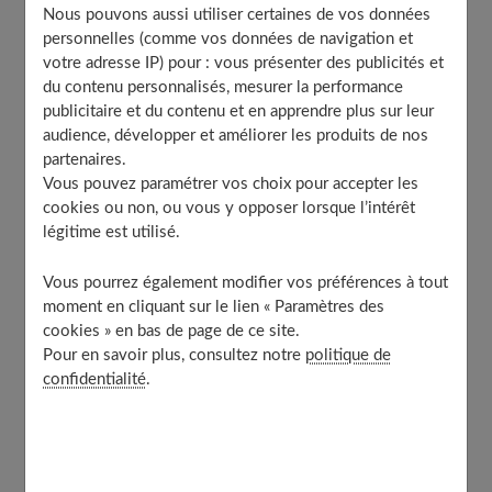
La bague en rubis
Nous pouvons aussi utiliser certaines de vos données
La bague sertie d’émeraude
personnelles (comme vos données de navigation et
votre adresse IP) pour : vous présenter des publicités et
Le métal de l’alliance de mariage
du contenu personnalisés, mesurer la performance
La forme de l’anneau
publicitaire et du contenu et en apprendre plus sur leur
audience, développer et améliorer les produits de nos
partenaires.
Vous pouvez paramétrer vos choix pour accepter les
Quelle pierre ?
cookies ou non, ou vous y opposer lorsque l’intérêt
légitime est utilisé.
Si les hommes préfèrent souvent les anneaux simples,
Vous pourrez également modifier vos préférences à tout
nous les femmes préférons souvent avoir une bague
moment en cliquant sur le lien « Paramètres des
sertie. Et nous avons beaucoup de choix en ce qui
cookies » en bas de page de ce site.
concerne la pierre précieuse qui ornera la bague :
Pour en savoir plus, consultez notre
politique de
confidentialité
.
diamant, rubis, saphir, ou encore émeraude
. Chaque
gemme a une signification particulière sur laquelle on
peut s'attarder avant de faire son choix.