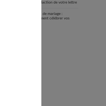
la rédaction de votre lettre
d’invitation
8 ans de mariage :
comment célébrer vos
noces de coquelicot ?