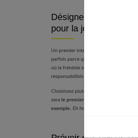
Désigner quelqu’un po
pour la journée
Un premier interlocuteur pour vos fournis
parfois parce qu'ils pensent qu'ils vont
où la frénésie sera plus que jamais prése
responsabilités à votre liste lors du jour 
Choisissez plutôt un ami proche, un mem
sera
le premier interlocuteur avec les 
exemple
. Eh hop ! Une source de stress
Prévoir des places su