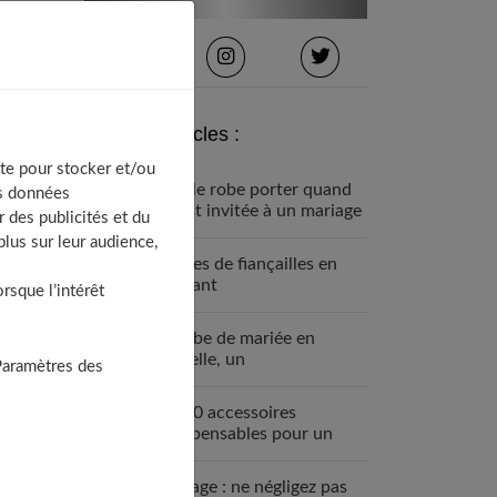
Derniers articles :
te pour stocker et/ou
Quelle robe porter quand
os données
on est invitée à un mariage
 des publicités et du
?
lus sur leur audience,
Bagues de fiançailles en
diamant
sque l’intérêt
La robe de mariée en
dentelle, un
Paramètres des
incontournable pour un
mariage chic
Les 10 accessoires
indispensables pour un
diner de mariage réussi
Mariage : ne négligez pas