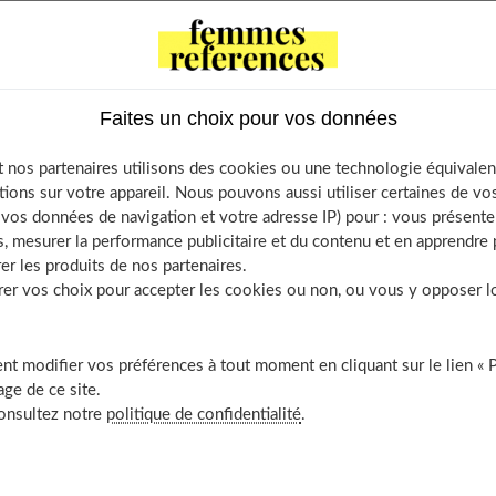
c un travail à plein temps et l’organisation du plus beau jour
st d’ailleurs un travail à plein temps. Il y a tant de détails et
logistique à gérer, qu’il n’est pas difficile de croire que
r que rien n’échappe à votre contrôle et éviter d’être pris au
Faites un choix pour vos données
ls que les futurs mariés oublient le plus souvent lors de
 nos partenaires utilisons des cookies ou une technologie équivalen
tions sur votre appareil. Nous pouvons aussi utiliser certaines de v
os données de navigation et votre adresse IP) pour : vous présenter
, mesurer la performance publicitaire et du contenu et en apprendre p
er les produits de nos partenaires.
 en cas de mauvais temps
r vos choix pour accepter les cookies ou non, ou vous y opposer lor
s bien à l’avance
e coucher
t modifier vos préférences à tout moment en cliquant sur le lien « 
re la personne de référence pour la journée
ge de ce site.
consultez notre
politique de confidentialité
.
entaires à la cérémonie
 ont des allergies alimentaires ou des restrictions alimentaires
lieux des éventuelles heures supplémentaires