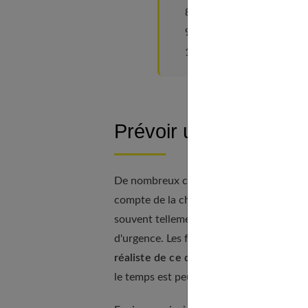
Prendre en compte le nombr
Apporter des vêtements d
Manger sainement et boi
Prévoir un plan d’ur
De nombreux couples oublient d'avoir un
compte de la chaleur et de l'ensoleilleme
souvent tellement absorbés par la beauté
d'urgence. Les futurs mariés doivent
se 
réaliste de ce qui les attend
, ce qui le
le temps est peu clément.