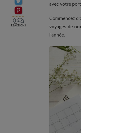
Partager sur Twitter
avec votre porte-documents principal ou
Epingler sur Pinterest
Commencez d'ores et déjà à
éplucher le
0
voyages de noces
. Vous y trouverez de
RÉACTIONS
l'année.