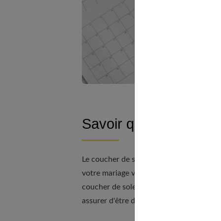
Savoir quand le solei
Le coucher de soleil est une heure d'or 
votre mariage veuille vous emmener deh
coucher de soleil. Si vous savez à quell
assurer d'être disponible, plutôt que de