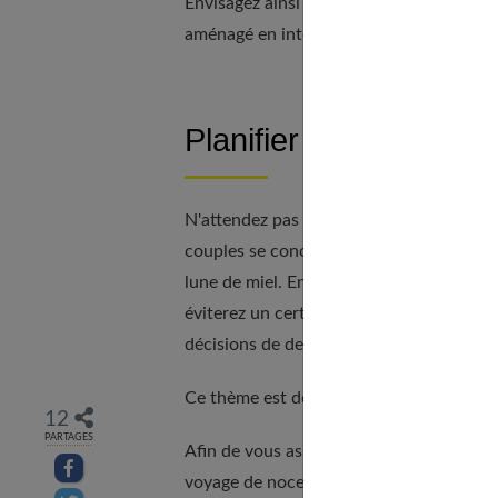
Envisagez ainsi une salle des fêtes non l
aménagé en intérieur pour vos photos s'il
Planifier le voyage de
N'attendez pas la dernière minute pour c
couples se concentrent uniquement sur l'
lune de miel. En vous y prenant tôt,
vous
éviterez un certain nombre de problèmes
décisions de dernière minute.
Ce thème est développé en détail dans n
12
PARTAGES
Afin de vous assurer de ne rien oublier,
Partager sur facebook
voyage de noces tels que les photocopies