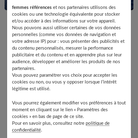
femmes références
et nos partenaires utilisons des
cookies ou une technologie équivalente pour stocker
et/ou accéder à des informations sur votre appareil.
Nous pouvons aussi utiliser certaines de vos données
La peur de mourir lors de son accouchement est
personnelles (comme vos données de navigation et
fondée, en effet l’hémorragie de la délivrance est la
votre adresse IP) pour : vous présenter des publicités et
première cause de mortalité maternelle en France.
du contenu personnalisés, mesurer la performance
publicitaire et du contenu et en apprendre plus sur leur
audience, développer et améliorer les produits de nos
partenaires.
Table of Contents
Vous pouvez paramétrer vos choix pour accepter les
L’hémorragie de la délivrance
cookies ou non, ou vous y opposer lorsque l’intérêt
À découvrir aussi
légitime est utilisé.
Vous pourrez également modifier vos préférences à tout
moment en cliquant sur le lien « Paramètres des
L’hémorragie de la délivrance
cookies » en bas de page de ce site.
Pour en savoir plus, consultez notre
politique de
confidentialité
.
Enceinte de mon premier enfant, j'avais entendu parler