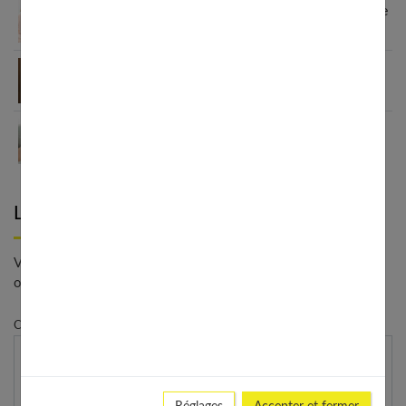
Comment soigner une MST quand on est enceinte
?
Le bola de grossesse, plus qu’un bijou à la mode :
à quoi ça sert ?
Comment choisir sa mutuelle quand on est
enceinte ?
Laisser un commentaire
Votre adresse e-mail ne sera pas publiée. - * Champs
obligatoires
Commentaire