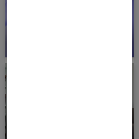
Accouchements programmés : sont-ils toujours
justifiés ?
La méthode Epi-no : est-ce efficace ?